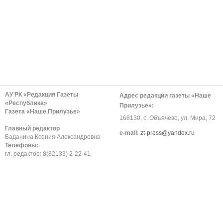
АУ РК «Редакция Газеты
Адрес редакции газеты «Наше
«Республика»
Прилузье»:
Газета «Наше Прилузье»
168130, с. Объячево, ул. Мира, 72
Главный редактор
е-mail:
zt-press@yandex.ru
Баданина Ксения Александровна
Телефоны:
гл. редактор: 8(82133) 2-22-41