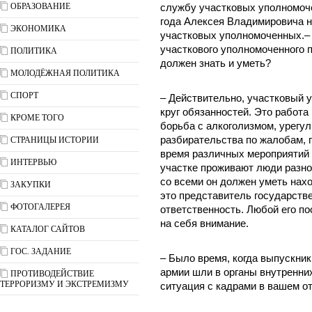
ОБРАЗОВАНИЕ
службу участковых уполномочен
года Алексея Владимировича 
ЭКОНОМИКА
участковых уполномоченных.– 
участкового уполномоченного п
ПОЛИТИКА
должен знать и уметь?
МОЛОДЁЖНАЯ ПОЛИТИКА
СПОРТ
– Действительно, участковый 
круг обязанностей. Это работ
КРОМЕ ТОГО
борьба с алкоголизмом, урегу
разбирательства по жалобам, 
СТРАНИЦЫ ИСТОРИИ
время различных мероприятий 
ИНТЕРВЬЮ
участке проживают люди разног
со всеми он должен уметь нахо
ЗАКУПКИ
это представитель государстве
ФОТОГАЛЕРЕЯ
ответственность. Любой его п
на себя внимание.
КАТАЛОГ САЙТОВ
ГОС. ЗАДАНИЕ
– Было время, когда выпускни
армии шли в органы внутренни
ПРОТИВОДЕЙСТВИЕ
ТЕРРОРИЗМУ И ЭКСТРЕМИЗМУ
ситуация с кадрами в вашем о