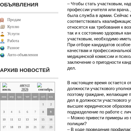
– Чтобы стать участковым, над
ОБЪЯВЛЕНИЯ
профессии учителя или врача.
была служба в армии. Сейчас 
Продам
соответствовать квалификаци
Куплю
относятся как требования к воз
так и к состоянию здоровья ка
Услуги
участковым, необходимо имет
Работа
При отборе кандидатов особое
Разное
качествам и профессиональной
Авто-объявления
медицинской комиссии и психо
заключение о пригодности канд
дел.
АРХИВ НОВОСТЕЙ
В настоящее время остается о
август
должности участкового уполно
2026
поэтому граждане, желающие п
пон
втр
срд
чет
пят
суб
вск
дел в должности участкового 
1
2
высшее юридическое образован
подразделение по работе с ли
3
4
5
6
7
8
9
– Можно привести примеры из 
10
11
12
13
14
15
16
полиции?
17
18
19
20
21
22
23
– В ходе проведения профилак