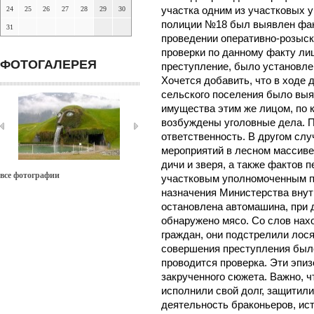
24
25
26
27
28
29
30
участка одним из участковых 
полиции №18 был выявлен фак
31
проведении оперативно-розыск
проверки по данному факту л
ФОТОГАЛЕРЕЯ
преступление, было установле
Хочется добавить, что в ходе
сельского поселения было выя
имущества этим же лицом, по
возбуждены уголовные дела. П
ответственность. В другом слу
мероприятий в лесном массиве
дичи и зверя, а также фактов 
все фотографии
участковым уполномоченным п
назначения Министерства внут
остановлена автомашина, при 
обнаружено мясо. Со слов на
граждан, они подстрелили лося
совершения преступления было
проводится проверка. Эти эпи
закрученного сюжета. Важно, 
исполнили свой долг, защитил
деятельность браконьеров, ис