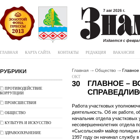
7 авг 2026 г.
Издается с феврал
ГЛАВНАЯ
КАРТА САЙТА
КОНТАКТЫ
РЕДАКЦИЯ
ВАКАНСИИ
РУБРИКИ
Главная
Общество
Главное 
ОКТ
ГЛАВНОЕ – 
30
ПРОТИВОДЕЙСТВИЕ
СПРАВЕДЛИВ
КОРРУПЦИИ
ПРОИСШЕСТВИЯ
Работа участковых уполномоче
деятельность. Об их работе, о
ОБЩЕСТВО
начальник отдела участковых 
КУЛЬТУРА И ИСКУССТВО
несовершеннолетних отдела 
«Сысольский» майор полиции 
ЗДРАВООХРАНЕНИЕ
1997 году он начинал службу 