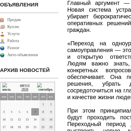
Главный аргумент — 
ОБЪЯВЛЕНИЯ
Новая система устра
убирает бюрократиче
Продам
оперативных решени
Куплю
граждан.
Услуги
Работа
«Переход на одноур
Разное
самоуправления — это,
Авто-объявления
и открытую ответст
Людям важно знать,
конкретных вопрос
АРХИВ НОВОСТЕЙ
обеспечивает. Она п
решения, убрать 
август
сосредоточиться на гл
2026
и качестве жизни люде
пон
втр
срд
чет
пят
суб
вск
1
2
При этом принципиа
3
4
5
6
7
8
9
будут проходить пос
10
11
12
13
14
15
16
Переходный период 
17
18
19
20
21
22
23
выстроить новую м