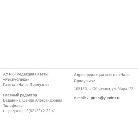
АУ РК «Редакция Газеты
Адрес редакции газеты «Наше
«Республика»
Прилузье»:
Газета «Наше Прилузье»
168130, с. Объячево, ул. Мира, 72
Главный редактор
е-mail:
zt-press@yandex.ru
Баданина Ксения Александровна
Телефоны:
гл. редактор: 8(82133) 2-22-41