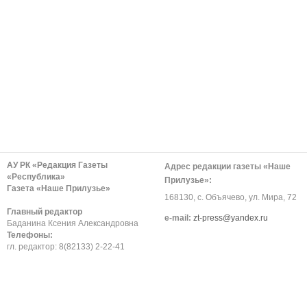
АУ РК «Редакция Газеты
Адрес редакции газеты «Наше
«Республика»
Прилузье»:
Газета «Наше Прилузье»
168130, с. Объячево, ул. Мира, 72
Главный редактор
е-mail:
zt-press@yandex.ru
Баданина Ксения Александровна
Телефоны:
гл. редактор: 8(82133) 2-22-41