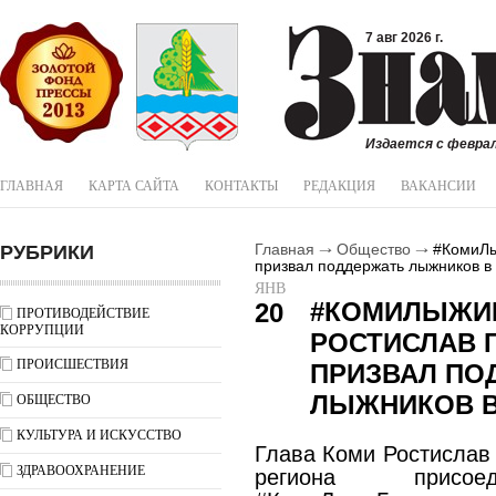
7 авг 2026 г.
Издается с феврал
ГЛАВНАЯ
КАРТА САЙТА
КОНТАКТЫ
РЕДАКЦИЯ
ВАКАНСИИ
РУБРИКИ
Главная
Общество
#КомиЛы
призвал поддержать лыжников в
ЯНВ
#КОМИЛЫЖИ
20
ПРОТИВОДЕЙСТВИЕ
КОРРУПЦИИ
РОСТИСЛАВ 
ПРОИСШЕСТВИЯ
ПРИЗВАЛ ПО
ЛЫЖНИКОВ В
ОБЩЕСТВО
КУЛЬТУРА И ИСКУССТВО
Глава Коми Ростислав
ЗДРАВООХРАНЕНИЕ
региона присо