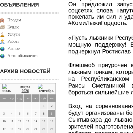
Он предложил запус
ОБЪЯВЛЕНИЯ
соцсетях слова напут
пожелать им сил и уд
Продам
#КомиЛыжиГордость.
Куплю
Услуги
«Пусть лыжники Респу
Работа
мощную поддержку! В
Разное
подчеркнул Ростислав
Авто-объявления
Флешмоб приурочен к
АРХИВ НОВОСТЕЙ
лыжным гонкам, которы
на Республиканско
Раисы Сметаниной 
август
2026
бороться сильнейшие 
пон
втр
срд
чет
пят
суб
вск
Вход на соревновани
1
2
будут организованы бе
3
4
5
6
7
8
9
Сыктывкара до лыжног
10
11
12
13
14
15
16
зрителей подготовлена
17
18
19
20
21
22
23