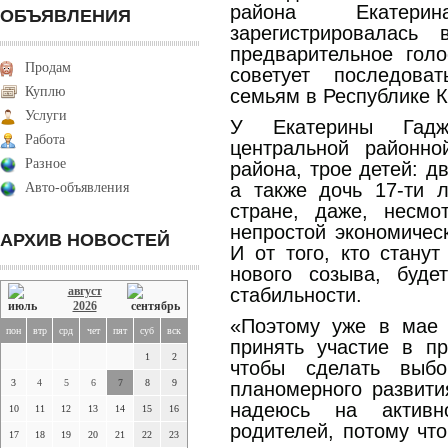
района Екатери
ОБЪЯВЛЕНИЯ
зарегистрировалась
предварительное гол
Продам
советует последов
Куплю
семьям в Республике 
Услуги
У Екатерины Гадж
Работа
центральной районно
Разное
района, трое детей: д
а также дочь 17-ти 
Авто-объявления
стране, даже, несм
непростой экономическ
АРХИВ НОВОСТЕЙ
И от того, кто стану
нового созыва, буде
август
стабильности.
2026
«Поэтому уже в мае 
пон
втр
срд
чет
пят
суб
вск
принять участие в пр
1
2
чтобы сделать выб
3
4
5
6
7
8
9
планомерного развити
надеюсь на активн
10
11
12
13
14
15
16
родителей, потому чт
17
18
19
20
21
22
23