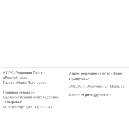
АУ РК «Редакция Газеты
Адрес редакции газеты «Наше
«Республика»
Прилузье»:
Газета «Наше Прилузье»
168130, с. Объячево, ул. Мира, 72
Главный редактор
е-mail:
zt-press@yandex.ru
Баданина Ксения Александровна
Телефоны:
гл. редактор: 8(82133) 2-22-41