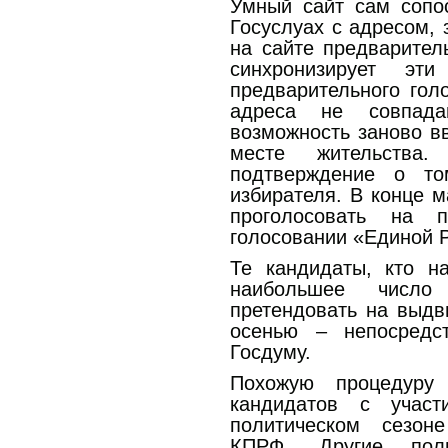
Умный сайт сам сопос
Госуслуах с адресом, 
на сайте предварител
синхронизирует эт
предварительного голо
адреса не совпада
возможность заново в
месте жительства
подтверждение о то
избирателя. В конце м
проголосовать на п
голосовании «Единой 
Те кандидаты, кто н
наибольшее число
претендовать на выдв
осенью – непосред
Госдуму.
Похожую процедуру
кандидатов с учас
политическом сезон
КПРФ. Другие поли