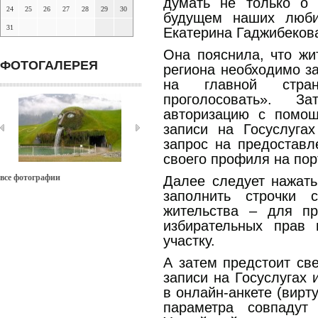
думать не только о
24
25
26
27
28
29
30
будущем наших люби
31
Екатерина Гаджибеков
Она пояснила, что жи
ФОТОГАЛЕРЕЯ
региона необходимо з
на главной стра
проголосовать». 
авторизацию с помощ
записи на Госуслуга
запрос на предоставл
своего профиля на пор
все фотографии
Далее следует нажать
заполнить строчки 
жительства – для пр
избирательных прав 
участку.
А затем предстоит све
записи на Госуслугах 
в онлайн-анкете (вирт
параметра совпадут