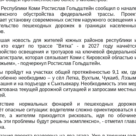
 Республики Коми Ростислав Гольдштейн сообщил о начал
лексного обустройства федеральной трассы. Проек
ает установку современных систем наружного освещения 
ительство пешеходных дорожек в границах населенны
ов.
шая новость для жителей южных районов республики 
 кто ездит по трассе "Вятка" - в 2027 году начнётс
ройство освещения и тротуаров на ключевой федерально
агистрали, которая связывает Коми с Кировской областью 
жьем», - подчеркнул Ростислав Гольдштейн.
ы пройдут на участках общей протяжённостью 9,1 км, гд
собенно необходимо – у сёл Летка, Вухтым, Чукаиб, Лэзым
ашня и на подъезде к Сыктывкару. Необходимость этих ме
ктована текущей дорожной ситуацией и запросами местны
ей.
утствие нормальных фонарей и пешеходных дороже
ёт опасные ситуации: водителям сложно ориентироваться 
те, а жителям приходится рисковать, идя по обочине
ь эти проблемы будут решены комплексно», - отметил глав
на.
зация проекта разделена на два этапа. Уже в текущем год