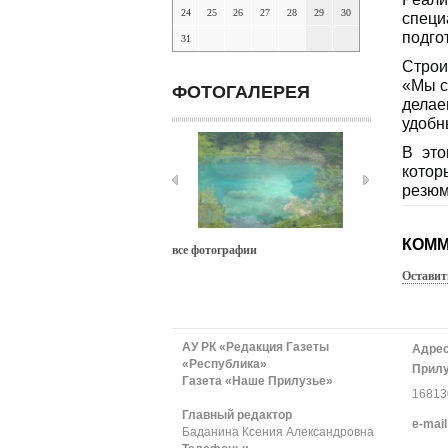
24
25
26
27
28
29
30
специ
подго
31
Строи
«Мы с
ФОТОГАЛЕРЕЯ
дела
удобн
В это
кото
резюм
КОММ
все фотографии
Оставит
АУ РК «Редакция Газеты
Адрес
«Республика»
Прилу
Газета «Наше Прилузье»
168130
Главный редактор
е-mail
Баданина Ксения Александровна