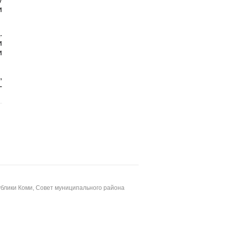
и
.
и
и
,
-
блики Коми, Совет муниципального района