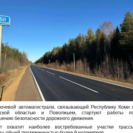
ючевой автомагистрали, связывающей Республику Коми 
вской областью и Поволжьем, стартуют работы п
ению безопасности дорожного движения.
кт охватит наиболее востребованные участки трасс
а» общей протяженностью более 9 километров.