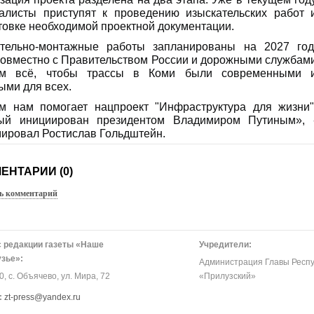
алисты приступят к проведению изыскательских работ 
товке необходимой проектной документации.
тельно-монтажные работы запланированы на 2027 год
овместно с Правительством России и дорожными службам
ем всё, чтобы трассы в Коми были современными 
ыми для всех.
м нам помогает нацпроект "Инфраструктура для жизни"
рый инициирован президентом Владимиром Путиным», 
ировал Ростислав Гольдштейн.
ЕНТАРИИ (0)
ь комментарий
 редакции газеты «Наше
Учредители:
зье»:
Администрация Главы Респу
, с. Объячево, ул. Мира, 72
«Прилузский»
:
zt-press@yandex.ru