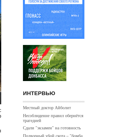
ИНТЕРВЬЮ
Местный доктор Айболит
с
Несоблюдение правил обернётся
о
трагедией
Сдали "экзамен" на готовность
ы
Подворный убой скота – "бомба