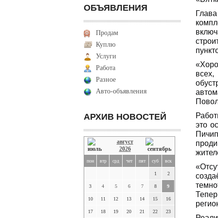
ОБЪЯВЛЕНИЯ
Глава
комп
включ
Продам
стро
Куплю
пункт
Услуги
«Хоро
Работа
всех,
Разное
обуст
Авто-объявления
автом
Повол
Работ
АРХИВ НОВОСТЕЙ
это о
Пичип
август
проди
2026
жител
пон
втр
срд
чет
пят
суб
вск
«Отс
1
2
созда
темно
3
4
5
6
7
8
9
Тепер
10
11
12
13
14
15
16
регио
17
18
19
20
21
22
23
Реали