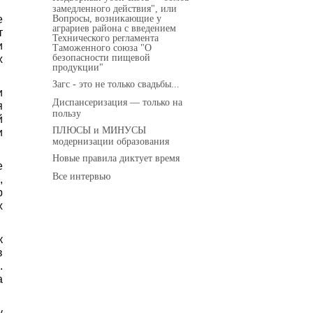
замедленного действия", или
Вопросы, возникающие у
е
аграриев района с введением
т
Технического регламента
и
Таможенного союза "О
безопасности пищевой
х
продукции"
Загс - это не только свадьбы...
и
Диспансеризация — только на
я
пользу
й
ПЛЮСЫ и МИНУСЫ
и
модернизации образования
Новые правила диктует время
е
Все интервью
,
р
х
к
в
.
а
у