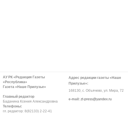
АУ РК «Редакция Газеты
Адрес редакции газеты «Наше
«Республика»
Прилузье»:
Газета «Наше Прилузье»
168130, с. Объячево, ул. Мира, 72
Главный редактор
е-mail:
zt-press@yandex.ru
Баданина Ксения Александровна
Телефоны:
гл. редактор: 8(82133) 2-22-41