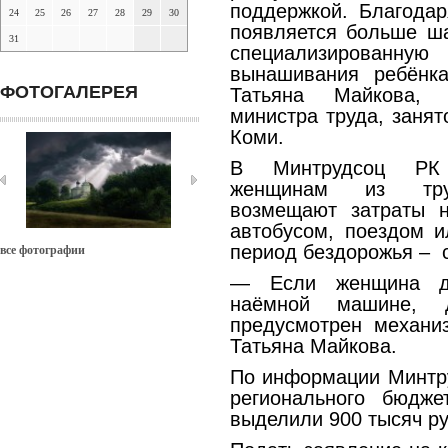
поддержкой. Благодар
24
25
26
27
28
29
30
появляется больше ша
31
специализирова
вынашивания ребёнк
ФОТОГАЛЕРЕЯ
Татьяна Майкова, 
министра труда, занят
Коми.
В Минтрудсоц РК 
женщинам из труд
возмещают затраты 
автобусом, поездом и
период бездорожья – 
все фотографии
— Если женщина до
наёмной машине, 
предусмотрен механи
Татьяна Майкова.
По информации Минтру
регионального бюдж
выделили 900 тысяч ру