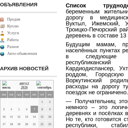
ОБЪЯВЛЕНИЯ
Список труднодо
беременным жительн
дорогу в медицинск
Продам
Вуктыл, Ижемский, У
Куплю
Троицко-Печорский ра
Услуги
деревень в составе 13
Работа
Будущим мамам, пр
Разное
населённых пунктах р
Авто-объявления
в следующие м
республиканский
Кардиодиспансер, Ух
АРХИВ НОВОСТЕЙ
роддом, Городскую
Воркутинский роди
август
расходы на дорогу ту
2026
поездок не ограничено
пон
втр
срд
чет
пят
суб
вск
— Получательниц это
1
2
немного – это логич
3
4
5
6
7
8
9
деревнях и посёлках в
10
11
12
13
14
15
16
Но те, кто готовится 
республики, стаб
17
18
19
20
21
22
23