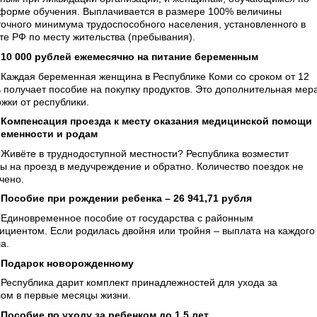
форме обучения. Выплачивается в размере 100% величины
очного минимума трудоспособного населения, установленного в
те РФ по месту жительства (пребывания).
10 000 рублей ежемесячно на питание беременным
Каждая беременная женщина в Республике Коми со сроком от 12
 получает пособие на покупку продуктов. Это дополнительная мер
жки от республики.
Компенсация проезда к месту оказания медицинской помощи
ременности и родам
Живёте в труднодоступной местности? Республика возместит
ы на проезд в медучреждение и обратно. Количество поездок не
чено.
Пособие при рождении ребенка – 26 941,71 рубля
Единовременное пособие от государства с районным
циентом. Если родилась двойня или тройня – выплата на каждого
а.
Подарок новорожденному
Республика дарит комплект принадлежностей для ухода за
ом в первые месяцы жизни.
Пособие по уходу за ребенком до 1,5 лет