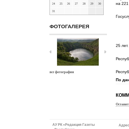
на 221
24
25
26
27
28
29
30
31
Госусл
ФОТОГАЛЕРЕЯ
25 лет.
Респуб
Респуб
все фотографии
По да
КОММ
Оставит
АУ РК «Редакция Газеты
Адрес