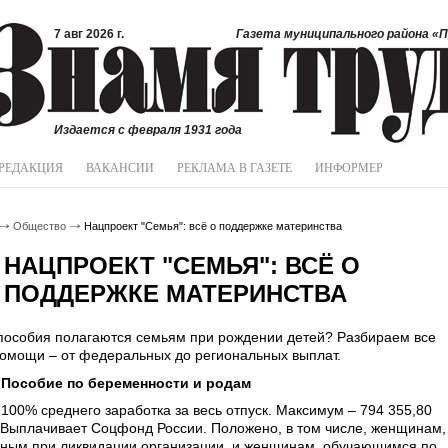
7 авг 2026 г.
Газета муниципального района «П
Издается с февраля 1931 года
РЕДАКЦИЯ
ВАКАНСИИ
РЕКЛАМА В ГАЗЕТЕ
ИНФОРМЕР
Общество
Нацпроект "Семья": всё о поддержке материнства
НАЦПРОЕКТ "СЕМЬЯ": ВСЁ О
ПОДДЕРЖКЕ МАТЕРИНСТВА
пособия полагаются семьям при рождении детей? Разбираем все
омощи – от федеральных до региональных выплат.
Пособие по беременности и родам
100% среднего заработка за весь отпуск. Максимум – 794 355,80
 Выплачивает Соцфонд России. Положено, в том числе, женщинам,
ным при ликвидации организации, и женщинам, обучающимся по