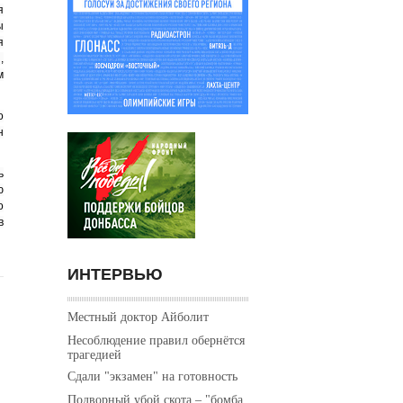
я
ы
я
,
м
о
н
ь
ю
о
в
ИНТЕРВЬЮ
Местный доктор Айболит
Несоблюдение правил обернётся
трагедией
Сдали "экзамен" на готовность
Подворный убой скота – "бомба