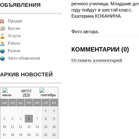
речного училища. Младшие до
ОБЪЯВЛЕНИЯ
году пойдут в шестой класс.
Екатерина КОКАНИНА.
Продам
Куплю
Фото автора.
Услуги
Работа
КОММЕНТАРИИ (0)
Разное
Авто-объявления
Оставить комментарий
АРХИВ НОВОСТЕЙ
август
2026
пон
втр
срд
чет
пят
суб
вск
1
2
3
4
5
6
7
8
9
10
11
12
13
14
15
16
17
18
19
20
21
22
23