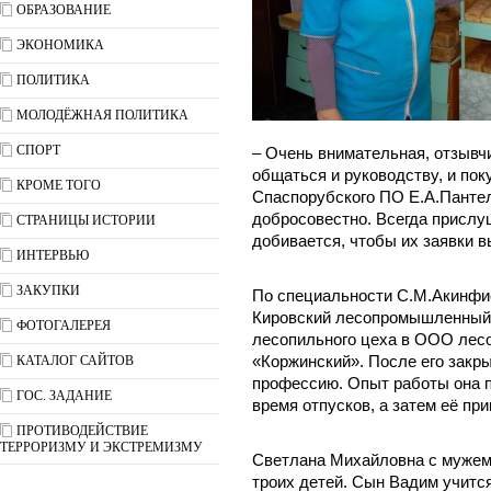
ОБРАЗОВАНИЕ
ЭКОНОМИКА
ПОЛИТИКА
МОЛОДЁЖНАЯ ПОЛИТИКА
СПОРТ
– Очень внимательная, отзывчи
общаться и руководству, и пок
КРОМЕ ТОГО
Спаспорубского ПО Е.А.Пантел
добросовестно. Всегда прислу
СТРАНИЦЫ ИСТОРИИ
добивается, чтобы их заявки в
ИНТЕРВЬЮ
ЗАКУПКИ
По специальности С.М.Акинфие
Кировский лесопромышленный
ФОТОГАЛЕРЕЯ
лесопильного цеха в ООО лесо
КАТАЛОГ САЙТОВ
«Коржинский». После его закр
профессию. Опыт работы она п
ГОС. ЗАДАНИЕ
время отпусков, а затем её пр
ПРОТИВОДЕЙСТВИЕ
ТЕРРОРИЗМУ И ЭКСТРЕМИЗМУ
Светлана Михайловна с мужем
троих детей. Сын Вадим учится