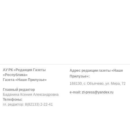
АУ РК «Редакция Газеты
Адрес редакции газеты «Наше
«Республика»
Прилузье»:
Газета «Наше Прилузье»
168130, с. Объячево, ул. Мира, 72
Главный редактор
е-mail:
zt-press@yandex.ru
Баданина Ксения Александровна
Телефоны:
гл. редактор: 8(82133) 2-22-41