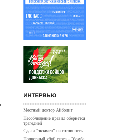
е
ИНТЕРВЬЮ
я
Местный доктор Айболит
Несоблюдение правил обернётся
трагедией
Сдали "экзамен" на готовность
Подворный убой скота – "бомба