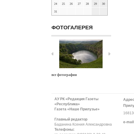
24
25
26
27
28
29
30
31
ФОТОГАЛЕРЕЯ
все фотографии
АУ РК «Редакция Газеты
Адрес
«Республика»
Прилу
Газета «Наше Прилузье»
168130
Главный редактор
е-mail
Баданина Ксения Александровна
Телефоны: