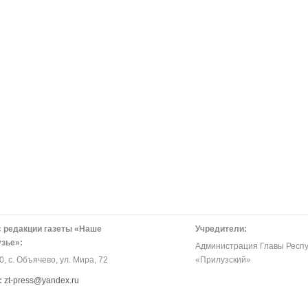
 редакции газеты «Наше
Учредители:
зье»:
Администрация Главы Респу
, с. Объячево, ул. Мира, 72
«Прилузский»
:
zt-press@yandex.ru