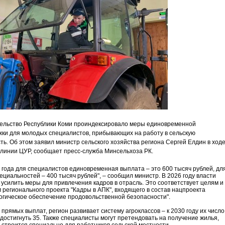
ельство Республики Коми проиндексировало меры единовременной
ки для молодых специалистов, прибывающих на работу в сельскую
ть. Об этом заявил министр сельского хозяйства региона Сергей Елдин в ход
линии ЦУР, сообщает пресс-служба Минсельхоза РК.
о года для специалистов единовременная выплата – это 600 тысяч рублей, дл
ециальностей – 400 тысяч рублей", – сообщил министр. В 2026 году власти
усилить меры для привлечения кадров в отрасль. Это соответствует целям и
 регионального проекта "Кадры в АПК", входящего в состав нацпроекта
огическое обеспечение продовольственной безопасности".
прямых выплат, регион развивает систему агроклассов – к 2030 году их число
достигнуть 35. Также специалисты могут претендовать на получение жилья,