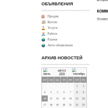
которое
ОБЪЯВЛЕНИЯ
КОММ
Продам
Оставит
Куплю
Услуги
Работа
Разное
Авто-объявления
АРХИВ НОВОСТЕЙ
август
2026
пон
втр
срд
чет
пят
суб
вск
1
2
3
4
5
6
7
8
9
10
11
12
13
14
15
16
17
18
19
20
21
22
23