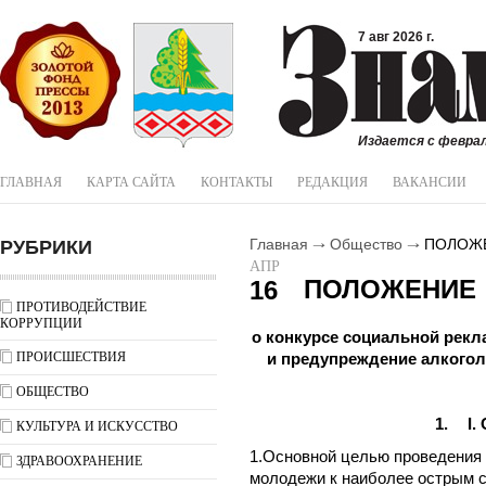
7 авг 2026 г.
Издается с феврал
ГЛАВНАЯ
КАРТА САЙТА
КОНТАКТЫ
РЕДАКЦИЯ
ВАКАНСИИ
РУБРИКИ
Главная
Общество
ПОЛОЖ
АПР
ПОЛОЖЕНИЕ
16
ПРОТИВОДЕЙСТВИЕ
КОРРУПЦИИ
о конкурсе социальной рекл
ПРОИСШЕСТВИЯ
и предупреждение алкогол
ОБЩЕСТВО
1.
I
.
КУЛЬТУРА И ИСКУССТВО
1.Основной целью проведения 
ЗДРАВООХРАНЕНИЕ
молодежи к наиболее острым 