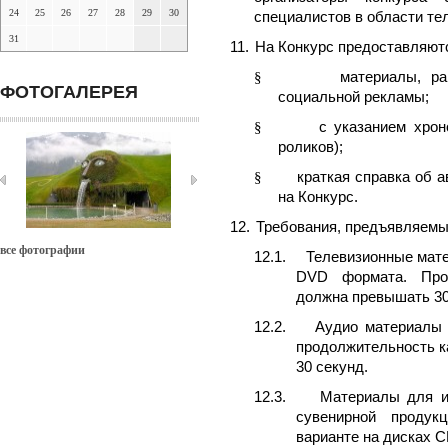
24
25
26
27
28
29
30
специалистов в области тел
31
11.
На Конкурс предоставляют
§
материалы, ра
ФОТОГАЛЕРЕЯ
социальной рекламы;
§
с указанием хрон
роликов);
§
краткая справка об а
на Конкурс.
12.
Требования, предъявляемы
все фотографии
12.1.
Телевизионные мат
DVD
формата. Прод
должна превышать 30
12.2.
Аудио материалы
продолжительность 
30 секунд.
12.3.
Материалы для и
сувенирной продук
варианте на дисках
C