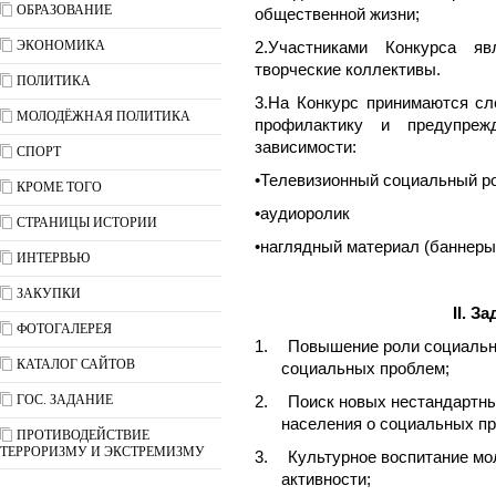
ОБРАЗОВАНИЕ
общественной жизни;
ЭКОНОМИКА
2.Участниками Конкурса я
творческие коллективы.
ПОЛИТИКА
3.На Конкурс принимаются с
МОЛОДЁЖНАЯ ПОЛИТИКА
профилактику и предупреж
зависимости:
СПОРТ
•Телевизионный социальный ро
КРОМЕ ТОГО
•аудиоролик
СТРАНИЦЫ ИСТОРИИ
•наглядный материал (баннеры,
ИНТЕРВЬЮ
ЗАКУПКИ
II
. З
ФОТОГАЛЕРЕЯ
1.
Повышение роли социальн
КАТАЛОГ САЙТОВ
социальных проблем;
ГОС. ЗАДАНИЕ
2.
Поиск новых нестандартн
населения о социальных п
ПРОТИВОДЕЙСТВИЕ
ТЕРРОРИЗМУ И ЭКСТРЕМИЗМУ
3.
Культурное воспитание мо
активности;