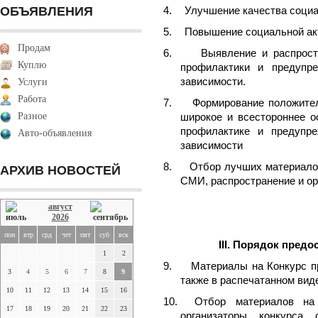
ОБЪЯВЛЕНИЯ
4.
Улучшение качества соци
5.
Повышение социальной ак
Продам
6.
Выявление и распрос
Куплю
профилактики и предупре
зависимости.
Услуги
Работа
7.
Формирование положител
Разное
широкое и всестороннее о
профилактике и предупре
Авто-объявления
зависимости
8.
Отбор лучших материало
АРХИВ НОВОСТЕЙ
СМИ, распространение и ор
август
2026
пон
втр
срд
чет
пят
суб
вск
III
. Порядок предо
1
2
9.
Материалы на Конкурс 
3
4
5
6
7
8
9
также в распечатанном вид
10
11
12
13
14
15
16
10.
Отбор материалов на
17
18
19
20
21
22
23
организаторы конкурса 