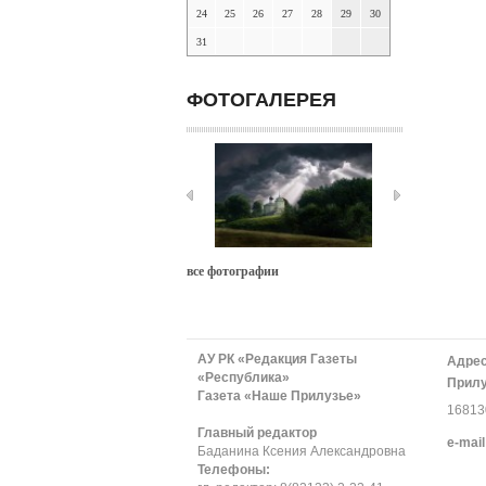
24
25
26
27
28
29
30
31
ФОТОГАЛЕРЕЯ
все фотографии
АУ РК «Редакция Газеты
Адрес
«Республика»
Прилу
Газета «Наше Прилузье»
168130
Главный редактор
е-mail
Баданина Ксения Александровна
Телефоны: