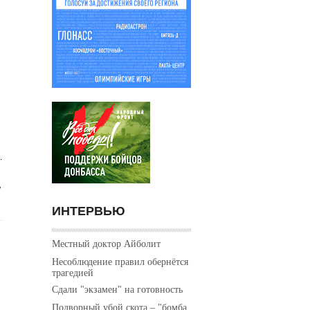
.
ь
й
ИНТЕРВЬЮ
Местный доктор Айболит
Несоблюдение правил обернётся
трагедией
Сдали "экзамен" на готовность
Подворный убой скота – "бомба