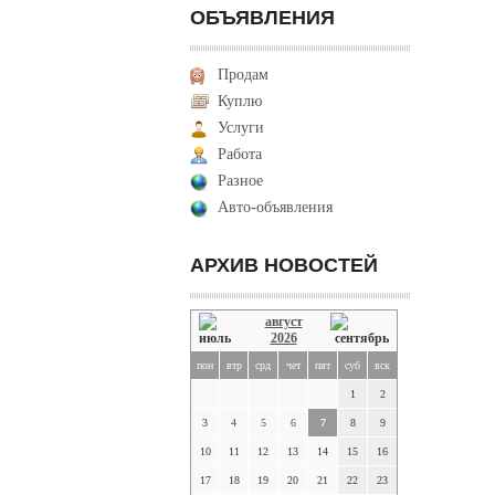
ОБЪЯВЛЕНИЯ
Продам
Куплю
Услуги
Работа
Разное
Авто-объявления
АРХИВ НОВОСТЕЙ
август
2026
пон
втр
срд
чет
пят
суб
вск
1
2
3
4
5
6
7
8
9
10
11
12
13
14
15
16
17
18
19
20
21
22
23