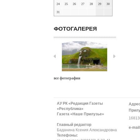
24
25
26
27
28
29
30
31
ФОТОГАЛЕРЕЯ
все фотографии
АУ РК «Редакция Газеты
Адрес
«Республика»
Прилу
Газета «Наше Прилузье»
168130
Главный редактор
е-mail
Баданина Ксения Александровна
Телефоны: