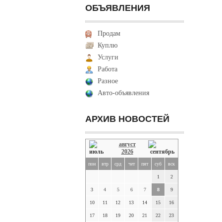
ОБЪЯВЛЕНИЯ
Продам
Куплю
Услуги
Работа
Разное
Авто-объявления
АРХИВ НОВОСТЕЙ
август
2026
пон
втр
срд
чет
пят
суб
вск
1
2
3
4
5
6
7
8
9
10
11
12
13
14
15
16
17
18
19
20
21
22
23