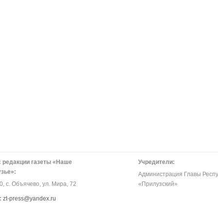
 редакции газеты «Наше
Учредители:
зье»:
Администрация Главы Респу
, с. Объячево, ул. Мира, 72
«Прилузский»
:
zt-press@yandex.ru