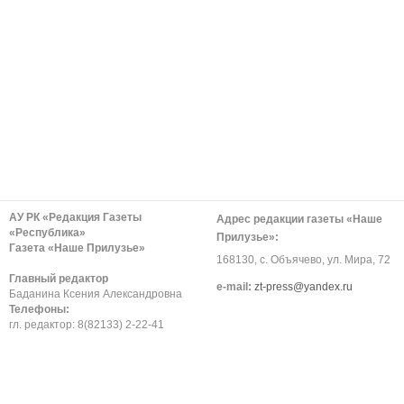
АУ РК «Редакция Газеты
Адрес редакции газеты «Наше
«Республика»
Прилузье»:
Газета «Наше Прилузье»
168130, с. Объячево, ул. Мира, 72
Главный редактор
е-mail:
zt-press@yandex.ru
Баданина Ксения Александровна
Телефоны:
гл. редактор: 8(82133) 2-22-41