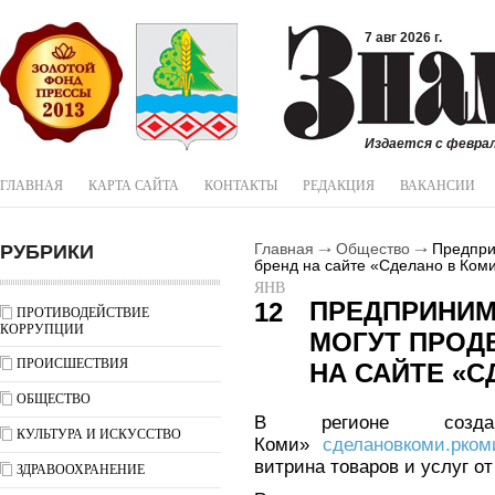
7 авг 2026 г.
Издается с феврал
ГЛАВНАЯ
КАРТА САЙТА
КОНТАКТЫ
РЕДАКЦИЯ
ВАКАНСИИ
РУБРИКИ
Главная
Общество
Предприн
бренд на сайте «Сделано в Ком
ЯНВ
ПРЕДПРИНИМ
12
ПРОТИВОДЕЙСТВИЕ
КОРРУПЦИИ
МОГУТ ПРОД
ПРОИСШЕСТВИЯ
НА САЙТЕ «С
ОБЩЕСТВО
В регионе созд
КУЛЬТУРА И ИСКУССТВО
Коми»
сделановкоми.рком
витрина товаров и услуг о
ЗДРАВООХРАНЕНИЕ