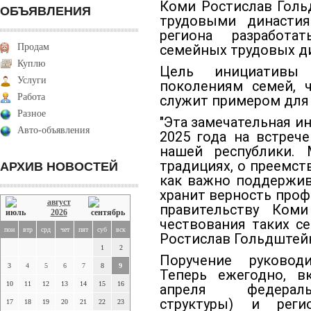
Коми Ростислав Голь
ОБЪЯВЛЕНИЯ
трудовыми династия
региона разработа
Продам
семейных трудовых д
Куплю
Цель инициативы
Услуги
поколениям семей, 
Работа
служит примером для
Разное
"Эта замечательная ин
Авто-объявления
2025 года на встреч
нашей республики.
традициях, о преемст
АРХИВ НОВОСТЕЙ
как важно поддержив
хранит верность профе
август
правительству Ком
2026
чествования таких се
пон
втр
срд
чет
пят
суб
вск
Ростислав Гольдштей
1
2
Поручение руковод
3
4
5
6
7
8
9
Теперь ежегодно, в
10
11
12
13
14
15
16
апреля федераль
структуры) и реги
17
18
19
20
21
22
23