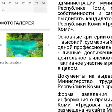
администрации мун
24
25
26
27
28
29
30
Республике Коми, 
31
собственности и с
выдвигать кандидато
ФОТОГАЛЕРЕЯ
Республики Коми «Тр
Коми».
Основные критерии от
∙ высокий суммарный
одной профессиональ
∙ личные достижени
деятельность членов 
∙ активное участие в 
все фотографии
в целом.
Документы на выдв
Министерство тру
Республики Коми в сро
Форма заявления
информация о премии
Коми «Трудовая ди
размещена на сайте М