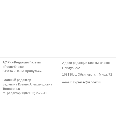
АУ РК «Редакция Газеты
Адрес редакции газеты «Наше
«Республика»
Прилузье»:
Газета «Наше Прилузье»
168130, с. Объячево, ул. Мира, 72
Главный редактор
е-mail:
zt-press@yandex.ru
Баданина Ксения Александровна
Телефоны:
гл. редактор: 8(82133) 2-22-41