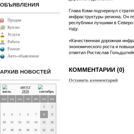
ОБЪЯВЛЕНИЯ
Глава Коми подчеркнул страте
инфраструктуры региона. Он п
Продам
республики лучшими в Северо-
Куплю
году.
Услуги
«Качественная дорожная инфра
Работа
экономического роста и повыш
Разное
отметил Ростислав Гольдштей
Авто-объявления
КОММЕНТАРИИ (0)
АРХИВ НОВОСТЕЙ
Оставить комментарий
август
2026
пон
втр
срд
чет
пят
суб
вск
1
2
3
4
5
6
7
8
9
10
11
12
13
14
15
16
17
18
19
20
21
22
23