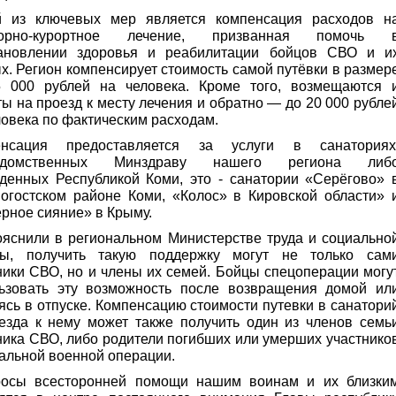
й из ключевых мер является компенсация расходов н
торно-курортное лечение, призванная помочь 
тановлении здоровья и реабилитации бойцов СВО и и
х. Регион компенсирует стоимость самой путёвки в размер
 000 рублей на человека. Кроме того, возмещаются 
ты на проезд к месту лечения и обратно — до 20 000 рубле
ловека по фактическим расходам.
енсация предоставляется за услуги в санаториях
едомственных Минздраву нашего региона либ
денных Республикой Коми, это - санатории «Серёгово» 
огостском районе Коми, «Колос» в Кировской области» 
рное сияние» в Крыму.
ояснили в региональном Министерстве труда и социально
ты, получить такую поддержку могут не только сам
ники СВО, но и члены их семей. Бойцы спецоперации могу
ьзовать эту возможность после возвращения домой ил
ясь в отпуске. Компенсацию стоимости путевки в санатори
езда к нему может также получить один из членов семь
ника СВО, либо родители погибших или умерших участнико
альной военной операции.
росы всесторонней помощи нашим воинам и их близки