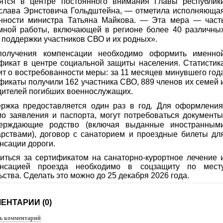
ятся в центре постоянного внимания Главы республик
слава Эрнстовича Гольдштейна, — отметила исполняюща
нности министра Татьяна Майкова. — Эта мера — част
мной работы, включающей в регионе более 40 различны
 поддержки участников СВО и их родных».
получения компенсации необходимо оформить именно
фикат в центре социальной защиты населения. Статистик
ит о востребованности меры: за 11 месяцев минувшего год
фикаты получили 162 участника СВО, 889 членов их семей 
дителей погибших военнослужащих.
ржка предоставляется один раз в год. Для оформления
о заявления и паспорта, могут потребоваться документы
верждающие родство (включая выданные иностранным
арствами), договор с санаторием и проездные билеты дл
нсации дороги.
иться за сертификатом на санаторно-курортное лечение 
енсацией проезда необходимо в соцзащиту по мест
ьства. Сделать это можно до 25 декабря 2026 года.
ЕНТАРИИ (0)
ь комментарий