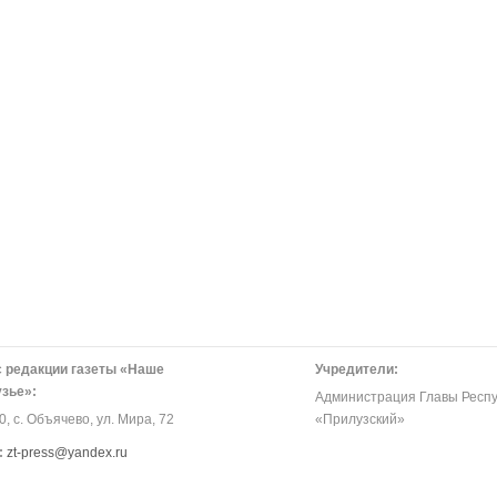
 редакции газеты «Наше
Учредители:
зье»:
Администрация Главы Респу
, с. Объячево, ул. Мира, 72
«Прилузский»
:
zt-press@yandex.ru