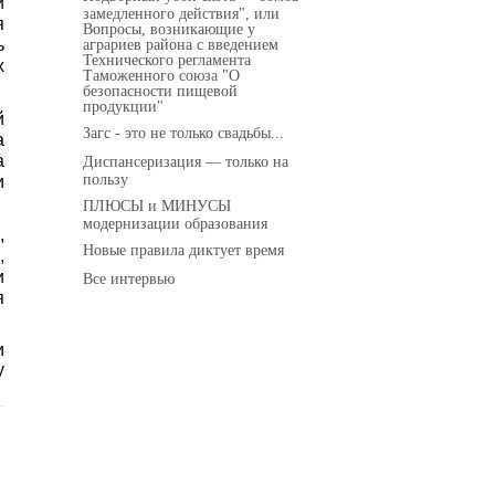
и
замедленного действия", или
я
Вопросы, возникающие у
ь
аграриев района с введением
Технического регламента
х
Таможенного союза "О
безопасности пищевой
продукции"
й
Загс - это не только свадьбы...
а
а
Диспансеризация — только на
пользу
и
ПЛЮСЫ и МИНУСЫ
модернизации образования
,
Новые правила диктует время
,
и
Все интервью
я
и
у