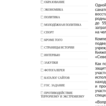
ОБРАЗОВАНИЕ
Одно
сана
ЭКОНОМИКА
восс
ПОЛИТИКА
родны
до 55
МОЛОДЁЖНАЯ ПОЛИТИКА
затра
на че
СПОРТ
Комп
КРОМЕ ТОГО
подв
СТРАНИЦЫ ИСТОРИИ
учреж
Княжп
ИНТЕРВЬЮ
«Севе
ЗАКУПКИ
Как п
защи
ФОТОГАЛЕРЕЯ
участ
испол
КАТАЛОГ САЙТОВ
наход
ГОС. ЗАДАНИЕ
и про
участ
ПРОТИВОДЕЙСТВИЕ
специ
ТЕРРОРИЗМУ И ЭКСТРЕМИЗМУ
«Воп