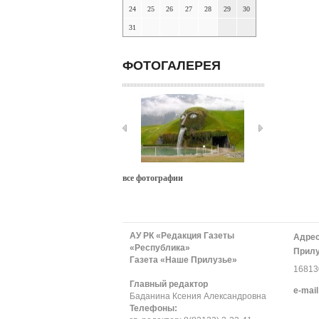
24
25
26
27
28
29
30
31
ФОТОГАЛЕРЕЯ
все фотографии
АУ РК «Редакция Газеты
Адрес
«Республика»
Прилу
Газета «Наше Прилузье»
168130
Главный редактор
е-mail
Баданина Ксения Александровна
Телефоны: