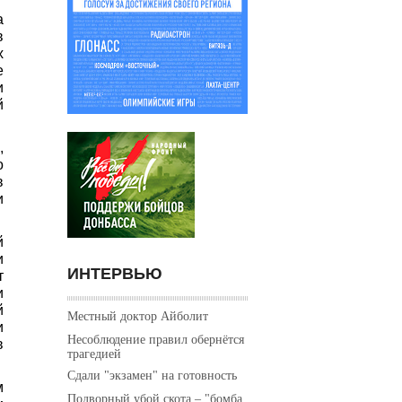
а
в
х
е
и
й
,
о
в
и
й
и
ИНТЕРВЬЮ
т
и
й
Местный доктор Айболит
и
Несоблюдение правил обернётся
в
трагедией
Сдали "экзамен" на готовность
м
Подворный убой скота – "бомба