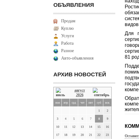
наход
ОБЪЯВЛЕНИЯ
Рости
обяза
систе
Продам
видов
Куплю
Для 
Услуги
серти
Работа
говор
Разное
серти
81 ро
Авто-объявления
Подде
помим
АРХИВ НОВОСТЕЙ
подт
госуд
компе
август
2026
Обрат
пон
втр
срд
чет
пят
суб
вск
комп
жител
1
2
3
4
5
6
7
8
9
КОММ
10
11
12
13
14
15
16
17
18
19
20
21
22
23
Оставит