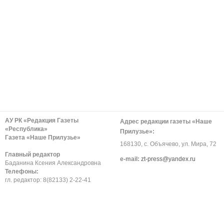
АУ РК «Редакция Газеты
Адрес редакции газеты «Наше
«Республика»
Прилузье»:
Газета «Наше Прилузье»
168130, с. Объячево, ул. Мира, 72
Главный редактор
е-mail:
zt-press@yandex.ru
Баданина Ксения Александровна
Телефоны:
гл. редактор: 8(82133) 2-22-41