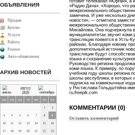
готовит телеканал «Юрган», а 
ОБЪЯВЛЕНИЯ
«Радио Дача». «Хорошо, что р
межрегионального общественн
замечена. И уже несколько дне
новости», — отметила замести
Продам
межрегионального общественн
Куплю
Михайлова. Она подчеркнула ва
муниципалитетах звучит коми 
Услуги
трансляции появятся в Усть-К
Работа
районах. Благодаря новому пр
дополнительный источник ново
Разное
трансляции будут способствов
Авто-объявления
языка и сохранению культурног
Руководство региона продолжа
коми языка. К примеру, по по
АРХИВ НОВОСТЕЙ
учебном году школы региона по
школы республики, в которых 
подписка на комиязычные изда
у Ростислава Гольдштейна име
август
2026
ru.freepik.com
пон
втр
срд
чет
пят
суб
вск
КОММЕНТАРИИ (0)
1
2
3
4
5
6
7
8
9
Оставить комментарий
10
11
12
13
14
15
16
17
18
19
20
21
22
23