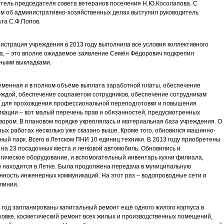
тель председателя совета ветеранов поселения Н.Ю.Косолапова. С
м об административно-хозяйственных делах выступил руководитель
та С.Ф.Попов.
истрация учреждения в 2013 году выполнила все условия коллективного
а, – это вполне ожидаемое заявление Семён Фёдорович подкрепил
ными выкладками.
менная и в полном объёме выплата заработной платы, обеспечение
ждой, обеспечение соцпакетом сотрудников, обеспечение сотрудникам
 для прохождения профессиональной переподготовки и повышения
кации – вот малый перечень прав и обязанностей, предусмотренных
вором. В плановом порядке укреплялась и материальная база учреждения. О
ых работах несколько уже сказано выше. Кроме того, обновился машинно-
ный парк. Всего в Летском ПНИ 10 единиц техники. В 2013 году приобретены
 на 23 посадочных места и легковой автомобиль. Обновились и
гическое оборудование, и вспомогательный инвентарь кухни филиала,
 находится в Летке. Была продолжена передача в муниципальную
нность инженерных коммуникаций. На этот раз – водопроводные сети и
линии.
 год запланированы капитальный ремонт ещё одного жилого корпуса в
овке, косметический ремонт всех жилых и производственных помещений,