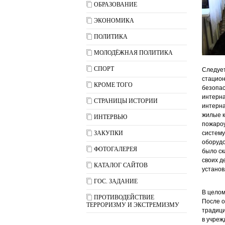
ОБРАЗОВАНИЕ
ЭКОНОМИКА
ПОЛИТИКА
МОЛОДЁЖНАЯ ПОЛИТИКА
СПОРТ
Следует
стацион
КРОМЕ ТОГО
безопас
интерна
СТРАНИЦЫ ИСТОРИИ
интерна
жилые к
ИНТЕРВЬЮ
пожароу
ЗАКУПКИ
систему
оборудо
ФОТОГАЛЕРЕЯ
было ск
своих д
КАТАЛОГ САЙТОВ
устано
ГОС. ЗАДАНИЕ
В целом
ПРОТИВОДЕЙСТВИЕ
После о
ТЕРРОРИЗМУ И ЭКСТРЕМИЗМУ
традици
в учреж