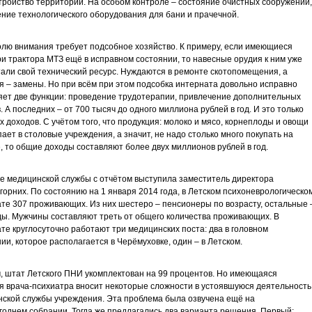
тройство территории. На особом контроле – состояние очистных сооружений,
ние технологического оборудования для бани и прачечной.
лю внимания требует подсобное хозяйство. К примеру, если имеющиеся
ри трактора МТЗ ещё в исправном состоянии, то навесные орудия к ним уже
али свой технический ресурс. Нуждаются в ремонте скотопомещения, а
 – замены. Но при всём при этом подсобка интерната довольно исправно
ет две функции: проведение трудотерапии, привлечение дополнительных
. А последних – от 700 тысяч до одного миллиона рублей в год. И это только
х доходов. С учётом того, что продукция: молоко и мясо, корнеплоды и овощи
пает в столовые учреждения, а значит, не надо столько много покупать на
, то общие доходы составляют более двух миллионов рублей в год.
е медицинской службы с отчётом выступила заместитель директора
горних. По состоянию на 1 января 2014 года, в Летском психоневрологическо
те 307 проживающих. Из них шестеро – пенсионеры по возрасту, остальные 
ы. Мужчины составляют треть от общего количества проживающих. В
те круглосуточно работают три медицинских поста: два в головном
ии, которое располагается в Черёмуховке, один – в Летском.
, штат Летского ПНИ укомплектован на 99 процентов. Но имеющаяся
я врача-психиатра вносит некоторые сложности в устоявшуюся деятельность
ской службы учреждения. Эта проблема была озвучена ещё на
однем собрании. Тогда же предлагались два варианта решения. Первый: