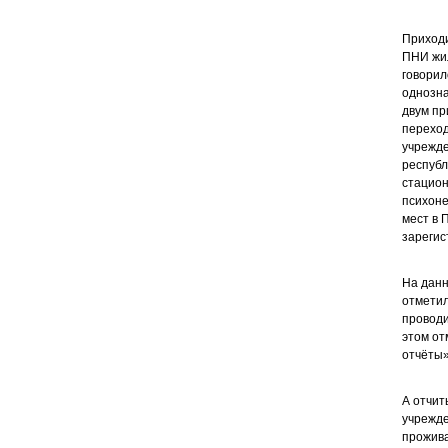
Приходи
ПНИ жил
говорил
однозна
двум пр
переход
учрежде
республ
стацион
психоне
мест в 
зарегис
На данн
отметил
проводи
этом от
отчёты»
А отчит
учрежде
прожива