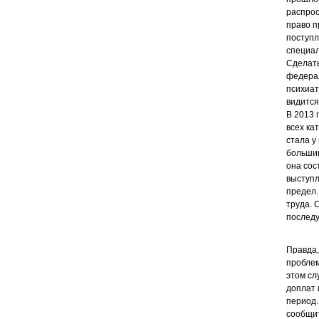
распрос
право п
поступл
специал
Сделать
федерал
психиат
видится
В 2013 
всех ка
стала у
большин
она сос
выступл
предел.
труда. 
последу
Правда,
проблем
этом сл
доплат 
период.
сообщит