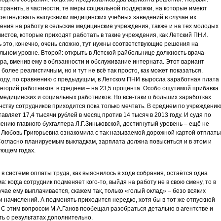
транить, в частности, те меры социальной поддержки, на которые имеют
ретендовать выпускники медицинских учебных заведений в случае их
ения на работу в сельские медицинские учреждения, также и на тех молодых
истов, которые приходят работать в такие учреждения, как Летский ПНИ.
 это, конечно, очень сложно, тут нужны соответствующие решения на
ьном уровне. Второй: открыть в Летской райбольнице должность врача-
ра, вменив ему в обязанности и обслуживание интерната. Этот вариант
 более реалистичным, но и тут не всё так просто, как может показаться.
году, по сравнению с предыдущим, в Летском ПНИ выросла заработная плата
тегорий работников: в среднем – на 23,5 процента. Особо ощутимой прибавка
 медицинских и социальных работников. Но всё-таки о больших заработках
ству сотрудников приходится пока только мечтать. В среднем по учреждени
тавляет 17,4 тысячи рублей в месяц против 14 тысяч в 2013 году. И судя по
ению главного бухгалтера Л.Г.Зиньковской, достигнутый уровень – ещё не
 Любовь Григорьевна ознакомила с так называемой дорожной картой отплаты
Согласно планируемым выкладкам, зарплата должна повыситься и в этом и
ющем годах.
 в системе оплаты труда, как выяснилось в ходе собрания, остаётся одна
а: когда сотрудник подменяет кого-то, выйдя на работу не в свою смену, то в
учае ему выплачивается, скажем так, только «голый оклад» – безо всяких
и начислений. А подменять приходится нередко, хотя бы в тот же отпускной
 С этим вопросом М.А.Ганов пообещал разобраться детально в агентстве и
ь о результатах дополнительно.