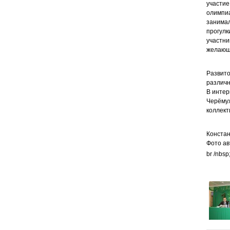
участие
олимпиа
занимал
прогулк
участни
желающ
Развито
различн
В интер
Черёмух
коллект
Конста
Фото ав
br /nbsp