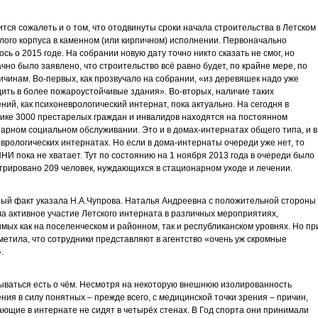
тся сожалеть и о том, что отодвинуты сроки начала строительства в Летском
ого корпуса в каменном (или кирпичном) исполнении. Первоначально
ось о 2015 годе. На собрании новую дату точно никто сказать не смог, но
чно было заявлено, что строительство всё равно будет, по крайне мере, по
ичинам. Во-первых, как прозвучало на собрании, «из деревяшек надо уже
ить в более пожароустойчивые здания». Во-вторых, наличие таких
ний, как психоневрологический интернат, пока актуально. На сегодня в
ике 3000 престарелых граждан и инвалидов находятся на постоянном
арном социальном обслуживании. Это и в домах-интернатах общего типа, и в
врологических интернатах. Но если в дома-интернаты очереди уже нет, то
ПНИ пока не хватает. Тут по состоянию на 1 ноября 2013 года в очереди было
трировано 209 человек, нуждающихся в стационарном уходе и лечении.
ый факт указала Н.А.Чупрова. Наталья Андреевна с положительной стороны
а активное участие Летского интерната в различных мероприятиях,
мых как на поселенческом и районном, так и республиканском уровнях. Но пр
метила, что сотрудники представляют в агентство «очень уж скромные
.
ываться есть о чём. Несмотря на некоторую внешнюю изолированность
ния в силу понятных – прежде всего, с медицинской точки зрения – причин,
ющие в интернате не сидят в четырёх стенах. В Год спорта они принимали