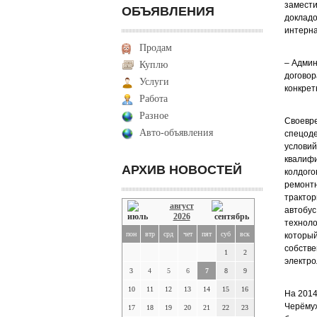
замести
ОБЪЯВЛЕНИЯ
докладо
интерна
Продам
– Админ
Куплю
договор
Услуги
конкрет
Работа
Разное
Своевре
Авто-объявления
спецоде
условий
квалифи
АРХИВ НОВОСТЕЙ
колдого
ремонтн
трактор
август
автобус
2026
техноло
пон
втр
срд
чет
пят
суб
вск
который
собстве
1
2
электро
3
4
5
6
7
8
9
10
11
12
13
14
15
16
На 2014
Черёмух
17
18
19
20
21
22
23