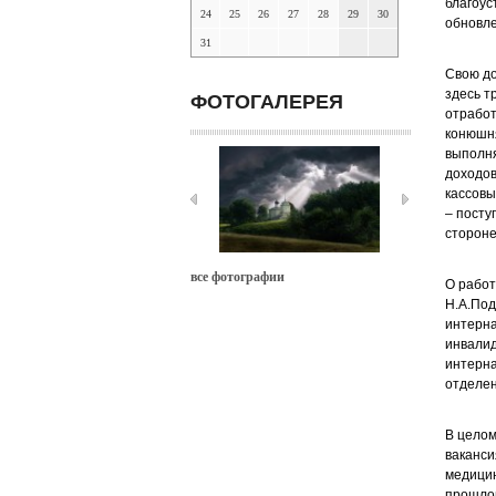
благоус
24
25
26
27
28
29
30
обновле
31
Свою до
здесь т
ФОТОГАЛЕРЕЯ
отработ
конюшня
выполня
доходов
кассовы
– посту
стороне
все фотографии
О работ
Н.А.Под
интерна
инвалид
интерна
отделен
В целом
ваканси
медицин
прошлог