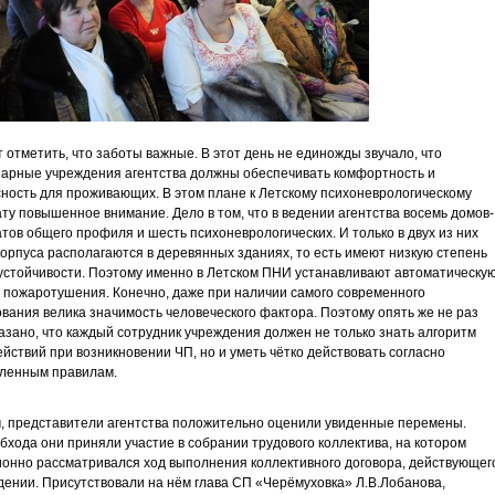
 отметить, что заботы важные. В этот день не единожды звучало, что
арные учреждения агентства должны обеспечивать комфортность и
ность для проживающих. В этом плане к Летскому психоневрологическому
ту повышенное внимание. Дело в том, что в ведении агентства восемь домов-
тов общего профиля и шесть психоневрологических. И только в двух из них
орпуса располагаются в деревянных зданиях, то есть имеют низкую степень
стойчивости. Поэтому именно в Летском ПНИ устанавливают автоматическу
 пожаротушения. Конечно, даже при наличии самого современного
вания велика значимость человеческого фактора. Поэтому опять же не раз
азано, что каждый сотрудник учреждения должен не только знать алгоритм
ействий при возникновении ЧП, но и уметь чётко действовать согласно
вленным правилам.
, представители агентства положительно оценили увиденные перемены.
бхода они приняли участие в собрании трудового коллектива, на котором
онно рассматривался ход выполнения коллективного договора, действующег
дении. Присутствовали на нём глава СП «Черёмуховка» Л.В.Лобанова,