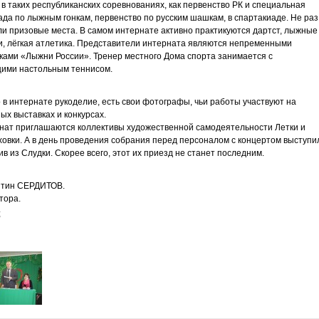
 в таких республиканских соревнованиях, как первенство РК и специальная
да по лыжным гонкам, первенство по русским шашкам, в спартакиаде. Не раз
и призовые места. В самом интернате активно практикуются дартст, лыжные
и, лёгкая атлетика. Представители интерната являются непременными
ками «Лыжни России». Тренер местного Дома спорта занимается с
ими настольным теннисом.
 в интернате рукоделие, есть свои фотографы, чьи работы участвуют на
ых выставках и конкурсах.
нат приглашаются коллективы художественной самодеятельности Летки и
овки. А в день проведения собрания перед персоналом с концертом выступи
ив из Слудки. Скорее всего, этот их приезд не станет последним.
нтин СЕРДИТОВ.
тора.
;