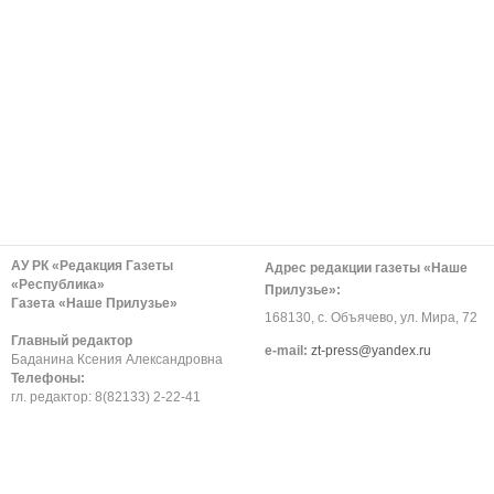
АУ РК «Редакция Газеты
Адрес редакции газеты «Наше
«Республика»
Прилузье»:
Газета «Наше Прилузье»
168130, с. Объячево, ул. Мира, 72
Главный редактор
е-mail:
zt-press@yandex.ru
Баданина Ксения Александровна
Телефоны:
гл. редактор: 8(82133) 2-22-41