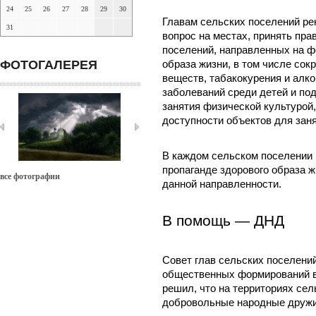
24
25
26
27
28
29
30
Главам сельских поселений р
31
вопрос на местах, принять пра
поселений, направленных на ф
ФОТОГАЛЕРЕЯ
образа жизни, в том числе со
веществ, табакокурения и алк
заболеваний среди детей и под
занятия физической культурой
доступности объектов для заня
В каждом сельском поселении
пропаганде здорового образа 
все фотографии
данной направленности.
В помощь — ДНД
Совет глав сельских поселени
общественных формирований в
решил, что на территориях се
добровольные народные дружи