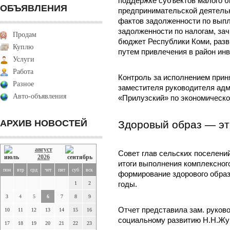
поддержке субъектов малого б
ОБЪЯВЛЕНИЯ
предпринимательской деятель
фактов задолженности по выпл
задолженности по налогам, за
Продам
бюджет Республики Коми, разв
Куплю
путем привлечения в район ин
Услуги
Работа
Контроль за исполнением прин
Разное
заместителя руководителя ад
Авто-объявления
«Прилузский» по экономическо
АРХИВ НОВОСТЕЙ
Здоровый образ — эт
август
Совет глав сельских поселени
2026
итоги выполнения комплексног
пон
втр
срд
чет
пят
суб
вск
формирование здорового образа
1
2
годы.
3
4
5
6
7
8
9
Отчет представила зам. руков
10
11
12
13
14
15
16
социальному развитию Н.Н.Жу
17
18
19
20
21
22
23