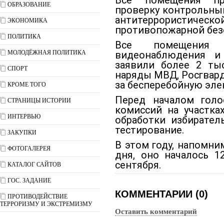
Все помещения пр
ОБРАЗОВАНИЕ
проверку контрольным
антитеррористич
ЭКОНОМИКА
противопожарной без
ПОЛИТИКА
Все помещения 
МОЛОДЁЖНАЯ ПОЛИТИКА
видеонаблюдения и
заявили более 2 ты
СПОРТ
наряды МВД, Росгвард
за бесперебойную эле
КРОМЕ ТОГО
Перед началом голо
СТРАНИЦЫ ИСТОРИИ
комиссий на участка
ИНТЕРВЬЮ
обработки избирател
тестирование.
ЗАКУПКИ
В этом году, напомни
ФОТОГАЛЕРЕЯ
дня, оно началось 1
сентября.
КАТАЛОГ САЙТОВ
ГОС. ЗАДАНИЕ
КОММЕНТАРИИ (0)
ПРОТИВОДЕЙСТВИЕ
ТЕРРОРИЗМУ И ЭКСТРЕМИЗМУ
Оставить комментарий