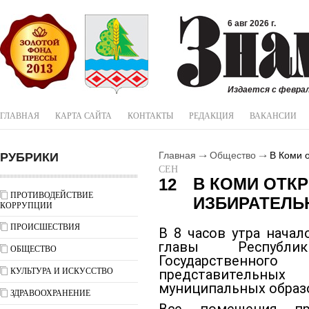
6 авг 2026 г.
Издается с феврал
ГЛАВНАЯ
КАРТА САЙТА
КОНТАКТЫ
РЕДАКЦИЯ
ВАКАНСИИ
РУБРИКИ
Главная
Общество
В Коми о
СЕН
В КОМИ ОТКР
12
ПРОТИВОДЕЙСТВИЕ
ИЗБИРАТЕЛЬ
КОРРУПЦИИ
ПРОИСШЕСТВИЯ
В 8 часов утра начал
главы Республи
ОБЩЕСТВО
Государственног
КУЛЬТУРА И ИСКУССТВО
представительн
муниципальных образ
ЗДРАВООХРАНЕНИЕ