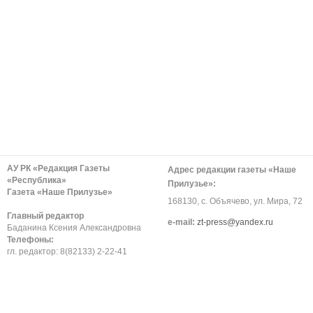
АУ РК «Редакция Газеты
Адрес редакции газеты «Наше
«Республика»
Прилузье»:
Газета «Наше Прилузье»
168130, с. Объячево, ул. Мира, 72
Главный редактор
е-mail:
zt-press@yandex.ru
Баданина Ксения Александровна
Телефоны:
гл. редактор: 8(82133) 2-22-41