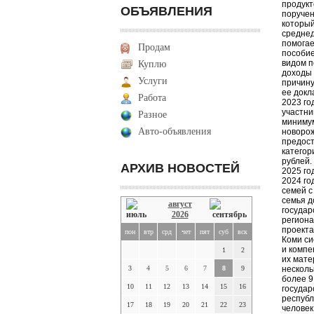
продукт
ОБЪЯВЛЕНИЯ
поручен
который
среднед
помогае
Продам
пособие
видом п
Куплю
доходы 
Услуги
причину
ее докл
Работа
2023 го
участни
Разное
минимум
Авто-объявления
новорож
предост
категор
рублей.
АРХИВ НОВОСТЕЙ
2025 го
2024 го
семей с
семья д
август
государ
2026
региона
проекта
пон
втр
срд
чет
пят
суб
вск
Коми си
и компе
1
2
их мате
3
4
5
6
7
8
9
несколь
более 9
10
11
12
13
14
15
16
государ
республ
17
18
19
20
21
22
23
человек