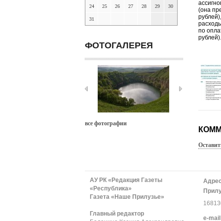
ассигно
24
25
26
27
28
29
30
(она пр
рублей)
31
расходы
по опла
рублей)
ФОТОГАЛЕРЕЯ
все фотографии
КОММ
Оставит
АУ РК «Редакция Газеты
Адрес
«Республика»
Прилу
Газета «Наше Прилузье»
168130
Главный редактор
е-mail