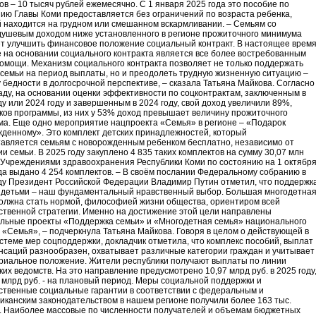
ов – 10 тысяч рублей ежемесячно. С 1 января 2025 года это пособие по
ию Главы Коми предоставляется без ограничений по возраста ребенка,
 находится на грудном или смешанном вскармливании. – Семьям со
ушевым доходом ниже установленного в регионе прожиточного минимума
т улучшить финансовое положение социальный контракт. В настоящее врем
 на основании социального контракта является все более востребованным
омощи. Механизм социального контракта позволяет не только поддержать
семьи на период выплаты, но и преодолеть трудную жизненную ситуацию –
 бедности в долгосрочной перспективе, – сказала Татьяна Майкова. Согласно
аду, на основании оценки эффективности по соцконтрактам, заключенным в
ду или 2024 году и завершенным в 2024 году, свой доход увеличили 89%,
ков программы, из них у 53% доход превышает величину прожиточного
а. Еще одно мероприятие нацпроекта «Семья» в регионе – «Подарок
денному». Это комплект детских принадлежностей, который
авляется семьям с новорожденным ребенком бесплатно, независимо от
ии семьи. В 2025 году закуплено 4 835 таких комплектов на сумму 30,07 млн
 Учреждениями здравоохранения Республики Коми по состоянию на 1 октябр
да выдано 4 254 комплектов. – В своём послании Федеральному собранию в
ду Президент Российской Федерации Владимир Путин отметил, что поддержк
 детьми – наш фундаментальный нравственный выбор. Большая многодетна
олжна стать нормой, философией жизни общества, ориентиром всей
ственной стратегии. Именно на достижение этой цели направлены
льные проекты «Поддержка семьи» и «Многодетная семья» национального
 «Семья», – подчеркнула Татьяна Майкова. Говоря в целом о действующей в
стеме мер соцподдержки, докладчик отметила, что комплекс пособий, выплат
нсаций разнообразен, охватывает различные категории граждан и учитывает
риальное положение. Жители республики получают выплаты по линии
ких ведомств. На это направление предусмотрено 10,97 млрд руб. в 2025 году
 млрд руб. - на плановый период. Меры социальной поддержки и
ственные социальные гарантии в соответствии с федеральным и
иканским законодательством в нашем регионе получили более 163 тыс.
. Наиболее массовые по численности получателей и объемам бюджетных