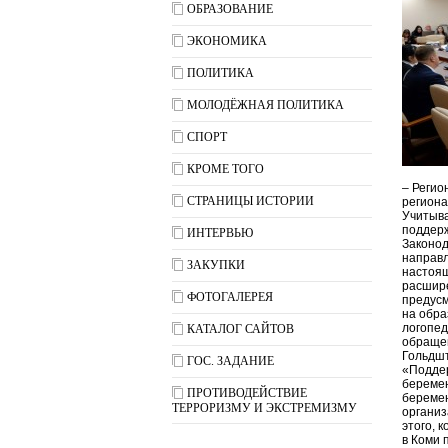
ОБРАЗОВАНИЕ
ЭКОНОМИКА
ПОЛИТИКА
МОЛОДЁЖНАЯ ПОЛИТИКА
СПОРТ
КРОМЕ ТОГО
– Регио
СТРАНИЦЫ ИСТОРИИ
региона
Учитыва
поддерж
ИНТЕРВЬЮ
Законод
направл
ЗАКУПКИ
настоящ
расшире
ФОТОГАЛЕРЕЯ
предусм
на обра
логопед
КАТАЛОГ САЙТОВ
обращен
Гольдшт
ГОС. ЗАДАНИЕ
«Поддер
беремен
ПРОТИВОДЕЙСТВИЕ
беремен
ТЕРРОРИЗМУ И ЭКСТРЕМИЗМУ
организ
этого, 
в Коми 