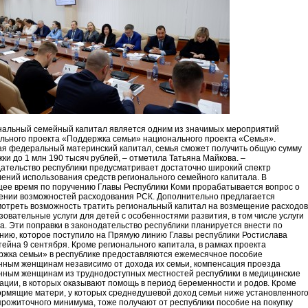
нальный семейный капитал является одним из значимых мероприятий
льного проекта «Поддержка семьи» национального проекта «Семья».
я федеральный материнский капитал, семья сможет получить общую сумму
ки до 1 млн 190 тысяч рублей, – отметила Татьяна Майкова. –
ательство республики предусматривает достаточно широкий спектр
ений использования средств регионального семейного капитала. В
ее время по поручению Главы Республики Коми прорабатывается вопрос о
нии возможностей расходования РСК. Дополнительно предлагается
отреть возможность тратить региональный капитал на возмещение расходов
зовательные услуги для детей с особенностями развития, в том числе услуги
а. Эти поправки в законодательство республики планируется внести по
ию, которое поступило на Прямую линию Главы республики Ростислава
ейна 9 сентября. Кроме регионального капитала, в рамках проекта
жка семьи» в республике предоставляются ежемесячное пособие
ным женщинам независимо от дохода их семьи, компенсация проезда
ным женщинам из труднодоступных местностей республики в медицинские
ации, в которых оказывают помощь в период беременности и родов. Кроме
кормящие матери, у которых среднедушевой доход семьи ниже установленног
прожиточного минимума, тоже получают от республики пособие на покупку