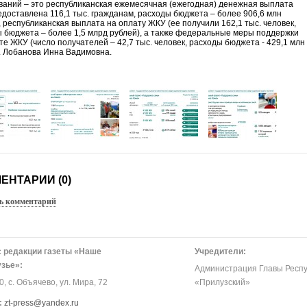
ваний – это республиканская ежемесячная (ежегодная) денежная выплата
едоставлена 116,1 тыс. гражданам, расходы бюджета – более 906,6 млн
, республиканская выплата на оплату ЖКУ (ее получили 162,1 тыс. человек,
 бюджета – более 1,5 млрд рублей), а также федеральные меры поддержки
те ЖКУ (число получателей – 42,7 тыс. человек, расходы бюджета - 429,1 млн
. Лобанова Инна Вадимовна.
ЕНТАРИИ (0)
ь комментарий
 редакции газеты «Наше
Учредители:
зье»:
Администрация Главы Респу
, с. Объячево, ул. Мира, 72
«Прилузский»
:
zt-press@yandex.ru