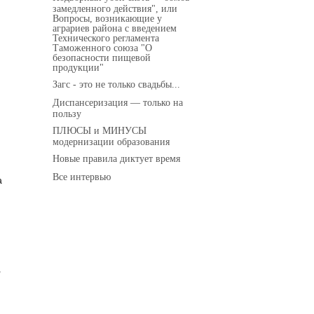
замедленного действия", или
Вопросы, возникающие у
аграриев района с введением
Технического регламента
я
Таможенного союза "О
безопасности пищевой
продукции"
Загс - это не только свадьбы...
Диспансеризация — только на
пользу
ПЛЮСЫ и МИНУСЫ
модернизации образования
Новые правила диктует время
я
Все интервью
а
я
,