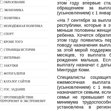
ОБРАЗОВАНИЕ
этом году впервые ста
обращением за выпл
ЭКОНОМИКА
(усыновлением) с 1 январ
ПОЛИТИКА
«На 7 сентября за выпл
республики, которые в 
МОЛОДЁЖНАЯ ПОЛИТИКА
меньше половины женщин
СПОРТ
ребенка. Хочется обрати
этом году появились пе
КРОМЕ ТОГО
поводу назначения выпл
за этой мерой поддержк
СТРАНИЦЫ ИСТОРИИ
месяцев, то выплата б
ИНТЕРВЬЮ
рождения малыша. Есл
выплату назначат с даты
ЗАКУПКИ
Минтруде Коми.
ФОТОГАЛЕРЕЯ
Специалисты соцзащи
КАТАЛОГ САЙТОВ
ежемесячная выпла
(усыновлением) с 1 янв
ГОС. ЗАДАНИЕ
назначается семьям, есл
семьи не превышает по
ПРОТИВОДЕЙСТВИЕ
ТЕРРОРИЗМУ И ЭКСТРЕМИЗМУ
минимума трудоспособн
установлена в регио