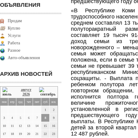
предшествующего году о
ОБЪЯВЛЕНИЯ
«В Республике Коми
трудоспособного населени
Продам
среднем составлял 13 ты
Куплю
полуторакратный раз
составляет 19 тысяч 91
Услуги
доход семьи из тр
Работа
новорожденного – меньш
Разное
семья может обращатьс
Авто-объявления
положена, если в семье 
семьи не превышает 39 т
республиканском Мини
АРХИВ НОВОСТЕЙ
соцзащиты. - Выплата 
ребенком полутора лет
август
повторном обращении,
2026
исполнится полтора 
величине прожиточ
пон
втр
срд
чет
пят
суб
вск
установленной в реги
1
2
предшествующего год
3
4
5
6
7
8
9
выплаты. В Республике
10
11
12
13
14
15
16
детей за второй квартал
12 487 рублей.
17
18
19
20
21
22
23