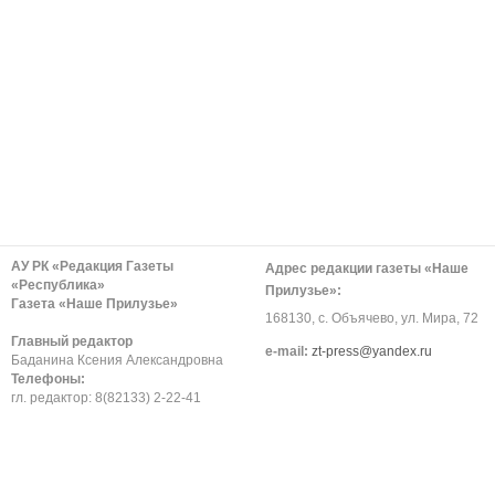
АУ РК «Редакция Газеты
Адрес редакции газеты «Наше
«Республика»
Прилузье»:
Газета «Наше Прилузье»
168130, с. Объячево, ул. Мира, 72
Главный редактор
е-mail:
zt-press@yandex.ru
Баданина Ксения Александровна
Телефоны:
гл. редактор: 8(82133) 2-22-41