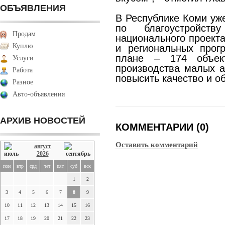
ОБЪЯВЛЕНИЯ
В Республике Коми уж
по благоустройст
Продам
национального проекта
Куплю
и региональных прог
плане – 174 объект
Услуги
производства малых а
Работа
повысить качество и о
Разное
Авто-объявления
АРХИВ НОВОСТЕЙ
КОММЕНТАРИИ (0)
Оставить комментарий
август
2026
пон
втр
срд
чет
пят
суб
вск
1
2
3
4
5
6
7
8
9
10
11
12
13
14
15
16
17
18
19
20
21
22
23