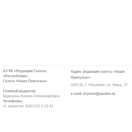
АУ РК «Редакция Газеты
Адрес редакции газеты «Наше
«Республика»
Прилузье»:
Газета «Наше Прилузье»
168130, с. Объячево, ул. Мира, 72
Главный редактор
е-mail:
zt-press@yandex.ru
Баданина Ксения Александровна
Телефоны:
гл. редактор: 8(82133) 2-22-41