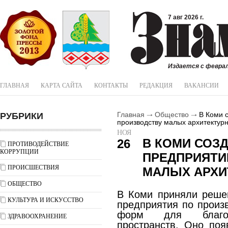
7 авг 2026 г.
Издается с феврал
ГЛАВНАЯ
КАРТА САЙТА
КОНТАКТЫ
РЕДАКЦИЯ
ВАКАНСИИ
РУБРИКИ
Главная
Общество
В Коми с
производству малых архитектур
НОЯ
В КОМИ СОЗ
26
ПРОТИВОДЕЙСТВИЕ
КОРРУПЦИИ
ПРЕДПРИЯТИ
ПРОИСШЕСТВИЯ
МАЛЫХ АРХИ
ОБЩЕСТВО
В Коми приняли решен
КУЛЬТУРА И ИСКУССТВО
предприятия по произ
форм для благоус
ЗДРАВООХРАНЕНИЕ
пространств. Оно поя