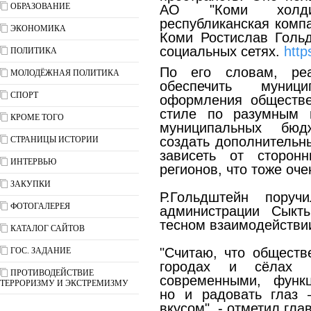
ОБРАЗОВАНИЕ
АО "Коми холдин
республиканская комп
ЭКОНОМИКА
Коми Ростислав Гольд
социальных сетях.
http
ПОЛИТИКА
По его словам, реа
МОЛОДЁЖНАЯ ПОЛИТИКА
обеспечить муни
СПОРТ
оформления обществе
стиле по разумным 
КРОМЕ ТОГО
муниципальных бюд
создать дополнительны
СТРАНИЦЫ ИСТОРИИ
зависеть от сторон
ИНТЕРВЬЮ
регионов, что тоже оче
ЗАКУПКИ
Р.Гольдштейн пору
ФОТОГАЛЕРЕЯ
администрации Сыкт
тесном взаимодействи
КАТАЛОГ САЙТОВ
"Считаю, что обществ
ГОС. ЗАДАНИЕ
городах и сёлах 
ПРОТИВОДЕЙСТВИЕ
современными, функ
ТЕРРОРИЗМУ И ЭКСТРЕМИЗМУ
но и радовать глаз 
вкусом", - отметил гла