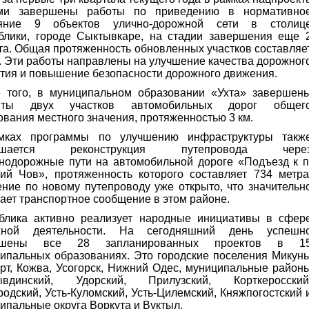
ми завершены работы по приведению в нормативно
ояние 9 объектов улично-дорожной сети в столиц
блики, городе Сыктывкаре, на стадии завершения еще 
та. Общая протяженность обновленных участков составляе
м. Эти работы направлены на улучшение качества дорожног
тия и повышение безопасности дорожного движения.
 того, в муниципальном образовании «Ухта» завершен
нты двух участков автомобильных дорог общег
ования местного значения, протяженностью 3 км.
мках программы по улучшению инфраструктуры такж
ершается реконструкция путепровода чере
нодорожные пути на автомобильной дороге «Подъезд к п
ий Чов», протяженность которого составляет 734 метра
ние по новому путепроводу уже открыто, что значительн
ает транспортное сообщение в этом районе.
блика активно реализует народные инициативы в сфер
жной деятельности. На сегодняшний день успешн
ршены все 28 запланированных проектов в 1
ипальных образованиях. Это городские поселения Микунь
т, Кожва, Усогорск, Нижний Одес, муниципальные район
ывдинский, Удорский, Прилузский, Корткеросский
родский, Усть-Куломский, Усть-Цилемский, Княжпогостский 
ипальные округа Воркута и Вуктыл.