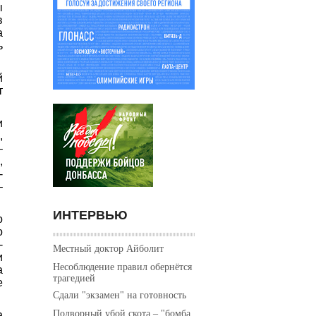
ы
в
а
ь
й
т
и
,
–
,
-
–
ИНТЕРВЬЮ
о
о
-
Местный доктор Айболит
и
Несоблюдение правил обернётся
а
трагедией
е
Сдали "экзамен" на готовность
Подворный убой скота – "бомба
а