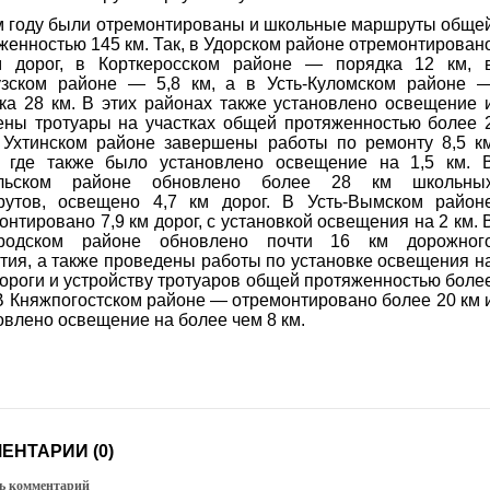
м году были отремонтированы и школьные маршруты обще
женностью 145 км. Так, в Удорском районе отремонтирован
м дорог, в Корткеросском районе — порядка 12 км, 
зском районе — 5,8 км, а в Усть-Куломском районе 
ка 28 км. В этих районах также установлено освещение 
ены тротуары на участках общей протяженностью более 
 Ухтинском районе завершены работы по ремонту 8,5 к
, где также было установлено освещение на 1,5 км. 
льском районе обновлено более 28 км школьны
утов, освещено 4,7 км дорог. В Усть-Вымском район
онтировано 7,9 км дорог, с установкой освещения на 2 км. 
ородском районе обновлено почти 16 км дорожног
тия, а также проведены работы по установке освещения н
дороги и устройству тротуаров общей протяженностью боле
 В Княжпогостском районе — отремонтировано более 20 км 
овлено освещение на более чем 8 км.
ЕНТАРИИ (0)
ь комментарий