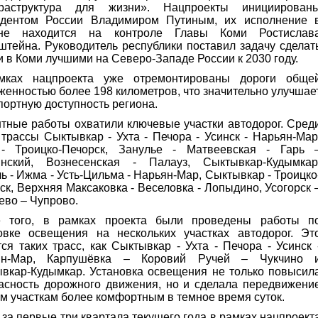
раструктура для жизни». Нацпроекты инициирован
идентом России Владимиром Путиным, их исполнение 
оне находится на контроле Главы Коми Ростислав
штейна. Руководитель республики поставил задачу сделат
и в Коми лучшими на Северо-Западе России к 2030 году.
мках нацпроекта уже отремонтированы дороги обще
женностью более 198 километров, что значительно улучшае
портную доступность региона.
тные работы охватили ключевые участки автодорог. Сред
 трассы Сыктывкар - Ухта - Печора - Усинск - Нарьян-Мар
 - Троицко-Печорск, Занулье - Матвеевская - Гарь 
инский, Вознесенская - Палауз, Сыктывкар-Кудымкар
ь - Ижма - Усть-Цильма - Нарьян-Мар, Сыктывкар - Троицко
ск, Верхняя Максаковка - Веселовка - Лопыдино, Усогорск 
ево – Чупрово.
е того, в рамках проекта были проведены работы п
овке освещения на нескольких участках автодорог. Эт
тся таких трасс, как Сыктывкар - Ухта - Печора - Усинск 
ян-Мар, Карпушёвка – Коровий Ручей – Чукчино 
вкар-Кудымкар. Установка освещения не только повысил
асность дорожного движения, но и сделала передвижени
им участкам более комфортным в темное время суток.
 за первые три квартала текущего года в рамках нацпроект