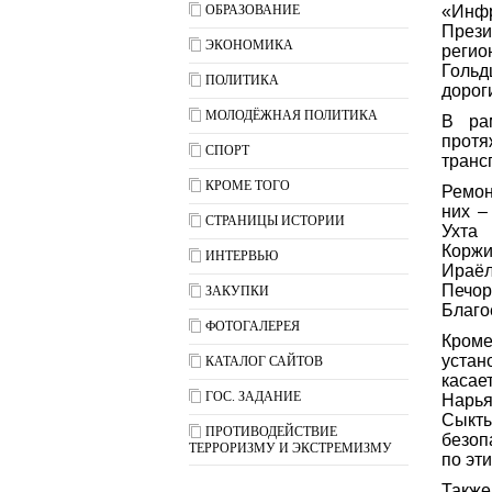
ОБРАЗОВАНИЕ
«Инф
През
ЭКОНОМИКА
реги
Гольд
ПОЛИТИКА
дорог
МОЛОДЁЖНАЯ ПОЛИТИКА
В ра
протя
СПОРТ
транс
КРОМЕ ТОГО
Ремон
них –
СТРАНИЦЫ ИСТОРИИ
Ухта
Корж
ИНТЕРВЬЮ
Ираёл
Печор
ЗАКУПКИ
Благо
ФОТОГАЛЕРЕЯ
Кром
устан
КАТАЛОГ САЙТОВ
касае
ГОС. ЗАДАНИЕ
Нарь
Сыкты
ПРОТИВОДЕЙСТВИЕ
безоп
ТЕРРОРИЗМУ И ЭКСТРЕМИЗМУ
по эт
Также