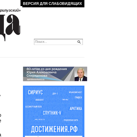
ВЕРСИЯ ДЛЯ СЛАБОВИДЯЩИХ
рилузский»
А
ю
е
а