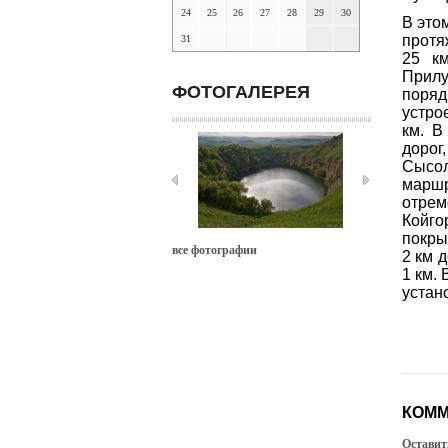
24
25
26
27
28
29
30
В это
протя
31
25 к
Прилу
ФОТОГАЛЕРЕЯ
поряд
устро
км. В
дорог
Сысо
маршр
отрем
Койг
покры
все фотографии
2 км 
1 км.
устан
КОММ
Оставит