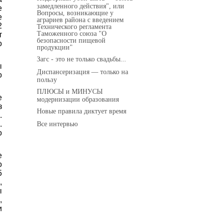
замедленного действия", или
е
Вопросы, возникающие у
е
аграриев района с введением
2
Технического регламента
Таможенного союза "О
т
безопасности пищевой
о
продукции"
Загс - это не только свадьбы...
ы
Диспансеризация — только на
о
пользу
ПЛЮСЫ и МИНУСЫ
е
модернизации образования
з
Новые правила диктует время
.
.
Все интервью
о
е
о
5
,
ы
,
и