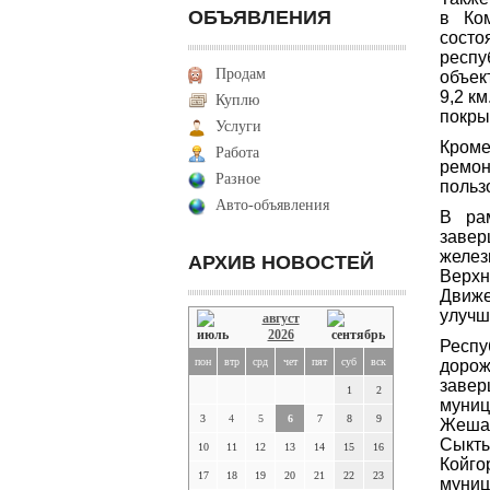
ОБЪЯВЛЕНИЯ
в Ко
сост
респу
Продам
объек
9,2 к
Куплю
покры
Услуги
Кроме
Работа
ремо
Разное
польз
Авто-объявления
В ра
зав
желез
АРХИВ НОВОСТЕЙ
Верхн
Движе
улучш
август
2026
Респу
пон
втр
срд
чет
пят
суб
вск
доро
заве
1
2
муниц
3
4
5
6
7
8
9
Жешар
Сыкт
10
11
12
13
14
15
16
Койго
17
18
19
20
21
22
23
муниц