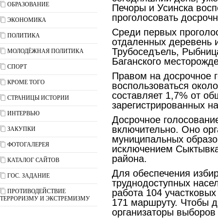
ОБРАЗОВАНИЕ
Печоры и Усинска вос
проголосовать досрочн
ЭКОНОМИКА
Среди первых проголо
ПОЛИТИКА
отдаленных деревень и
Трубоседъель, Рыбница
МОЛОДЁЖНАЯ ПОЛИТИКА
Баганского месторожде
СПОРТ
Правом на досрочное г
КРОМЕ ТОГО
воспользоваться около
составляет 1,7% от об
СТРАНИЦЫ ИСТОРИИ
зарегистрированных на
ИНТЕРВЬЮ
Досрочное голосование
включительно. Оно орг
ЗАКУПКИ
муниципальных образо
ФОТОГАЛЕРЕЯ
исключением Сыктывка
района.
КАТАЛОГ САЙТОВ
Для обеспечения изби
ГОС. ЗАДАНИЕ
труднодоступных насе
работа 104 участковых
ПРОТИВОДЕЙСТВИЕ
ТЕРРОРИЗМУ И ЭКСТРЕМИЗМУ
171 маршруту. Чтобы д
организаторы выборов