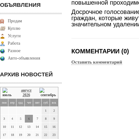
повышенной проходимо
ОБЪЯВЛЕНИЯ
Досрочное голосовани
граждан, которые живу
Продам
значительном удалении
Куплю
Услуги
Работа
КОММЕНТАРИИ (0)
Разное
Авто-объявления
Оставить комментарий
АРХИВ НОВОСТЕЙ
август
2026
пон
втр
срд
чет
пят
суб
вск
1
2
3
4
5
6
7
8
9
10
11
12
13
14
15
16
17
18
19
20
21
22
23