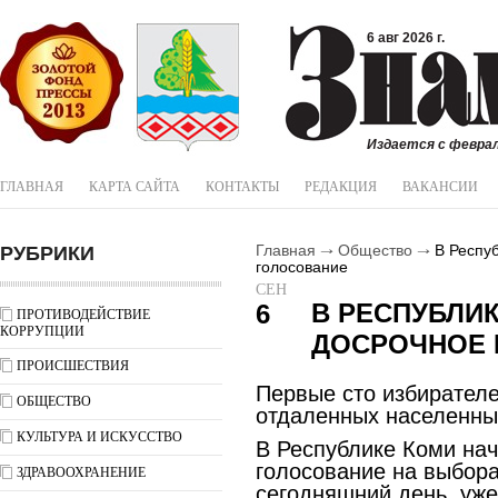
6 авг 2026 г.
Издается с феврал
ГЛАВНАЯ
КАРТА САЙТА
КОНТАКТЫ
РЕДАКЦИЯ
ВАКАНСИИ
РУБРИКИ
Главная
Общество
В Респуб
голосование
СЕН
В РЕСПУБЛИ
6
ПРОТИВОДЕЙСТВИЕ
КОРРУПЦИИ
ДОСРОЧНОЕ 
ПРОИСШЕСТВИЯ
Первые сто избирателе
ОБЩЕСТВО
отдаленных населенных
КУЛЬТУРА И ИСКУССТВО
В Республике Коми на
голосование на выбора
ЗДРАВООХРАНЕНИЕ
сегодняшний день, уже