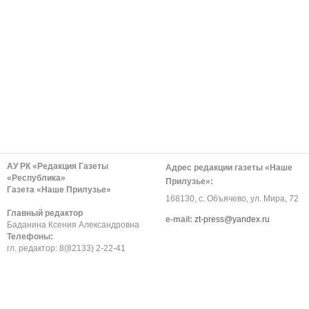
АУ РК «Редакция Газеты
Адрес редакции газеты «Наше
«Республика»
Прилузье»:
Газета «Наше Прилузье»
168130, с. Объячево, ул. Мира, 72
Главный редактор
е-mail:
zt-press@yandex.ru
Баданина Ксения Александровна
Телефоны:
гл. редактор: 8(82133) 2-22-41