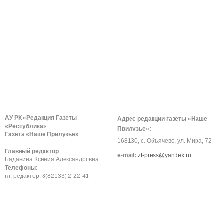
АУ РК «Редакция Газеты
Адрес редакции газеты «Наше
«Республика»
Прилузье»:
Газета «Наше Прилузье»
168130, с. Объячево, ул. Мира, 72
Главный редактор
е-mail:
zt-press@yandex.ru
Баданина Ксения Александровна
Телефоны:
гл. редактор: 8(82133) 2-22-41