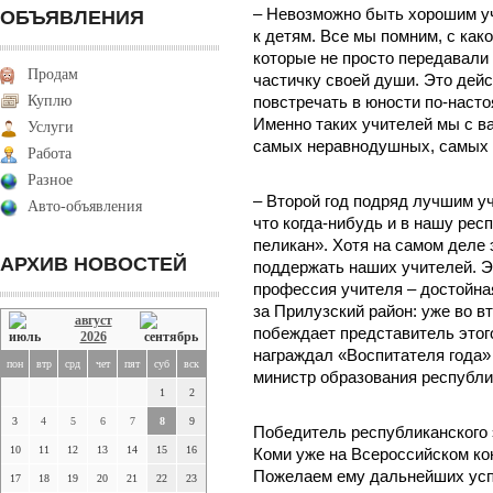
– Невозможно быть хорошим уч
ОБЪЯВЛЕНИЯ
к детям. Все мы помним, с как
которые не просто передавали 
Продам
частичку своей души. Это дей
Куплю
повстречать в юности по-наст
Именно таких учителей мы с ва
Услуги
самых неравнодушных, самых 
Работа
Разное
– Второй год подряд лучшим у
Авто-объявления
что когда-нибудь и в нашу ре
пеликан». Хотя на самом деле 
АРХИВ НОВОСТЕЙ
поддержать наших учителей. Эт
профессия учителя – достойная
за Прилузский район: уже во в
август
побеждает представитель этог
2026
награждал «Воспитателя года» 
пон
втр
срд
чет
пят
суб
вск
министр образования республ
1
2
3
4
5
6
7
8
9
Победитель республиканского 
10
11
12
13
14
15
16
Коми уже на Всероссийском ко
Пожелаем ему дальнейших усп
17
18
19
20
21
22
23