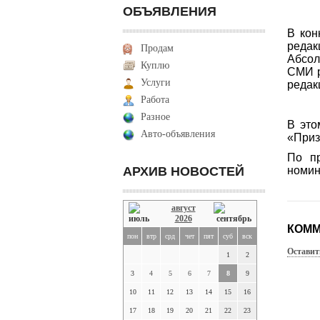
ОБЪЯВЛЕНИЯ
В кон
редак
Продам
Абсо
Куплю
СМИ р
Услуги
редак
Работа
Разное
В это
Авто-объявления
«Призн
По п
АРХИВ НОВОСТЕЙ
номин
август
2026
КОММ
пон
втр
срд
чет
пят
суб
вск
Оставит
1
2
3
4
5
6
7
8
9
10
11
12
13
14
15
16
17
18
19
20
21
22
23