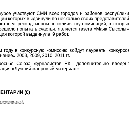
курсе участвуют СМИ всех городов и районов республики
ции которых выдвинули по несколько своих представителей
лютным
рекордсменом по количеству номинаций, в которы
ешило попытать счастья, является газета «Маяк Сысолы»
ция которой выдвинула
9 работ.
м году в конкурсную комиссию войдут лауреаты конкурсо
ание» 2008, 2009, 2010, 2011 гг.
росьбе Союза журналистов РК
дополнительно введен
ация «Лучший жанровый материал».
ЕНТАРИИ (0)
ь комментарий