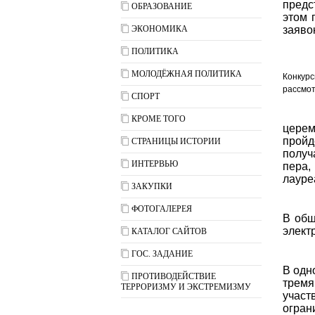
предс
ОБРАЗОВАНИЕ
этом 
ЭКОНОМИКА
заяво
ПОЛИТИКА
МОЛОДЁЖНАЯ ПОЛИТИКА
Конкур
рассмот
СПОРТ
КРОМЕ ТОГО
цере
прой
СТРАНИЦЫ ИСТОРИИ
получ
ИНТЕРВЬЮ
пера,
лауре
ЗАКУПКИ
ФОТОГАЛЕРЕЯ
В общ
элект
КАТАЛОГ САЙТОВ
ГОС. ЗАДАНИЕ
В одн
ПРОТИВОДЕЙСТВИЕ
тремя
ТЕРРОРИЗМУ И ЭКСТРЕМИЗМУ
участ
огран