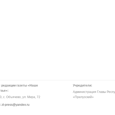
 редакции газеты «Наше
Учредители:
зье»:
Администрация Главы Респу
, с. Объячево, ул. Мира, 72
«Прилузский»
:
zt-press@yandex.ru