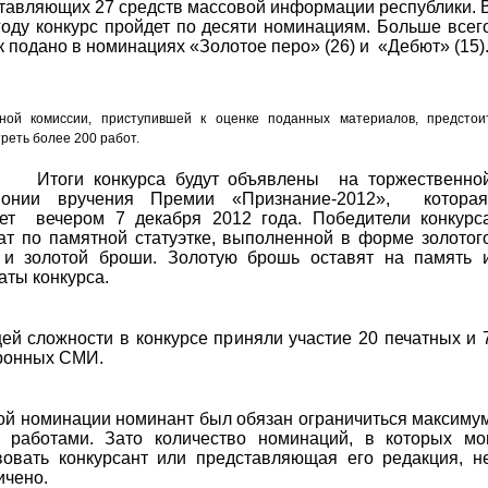
тавляющих 27 средств массовой информации республики. 
году конкурс пройдет по десяти номинациям. Больше всег
к подано в номинациях «Золотое перо» (26) и
«Дебют» (15)
сной комиссии, приступившей к оценке поданных материалов, предстои
реть более 200 работ.
Итоги конкурса будут объявлены
на торжественно
монии вручения Премии «Признание-2012»,
котора
дет
вечером 7 декабря 2012 года. Победители конкурс
ат по памятной статуэтке, выполненной в форме золотог
 и золотой броши. Золотую брошь оставят на память 
аты конкурса.
ей сложности в конкурсе приняли участие 20 печатных и 
ронных СМИ.
ой номинации номинант был обязан ограничиться максиму
 работами. Зато количество номинаций, в которых мо
вовать конкурсант или представляющая его редакция, н
ичено.