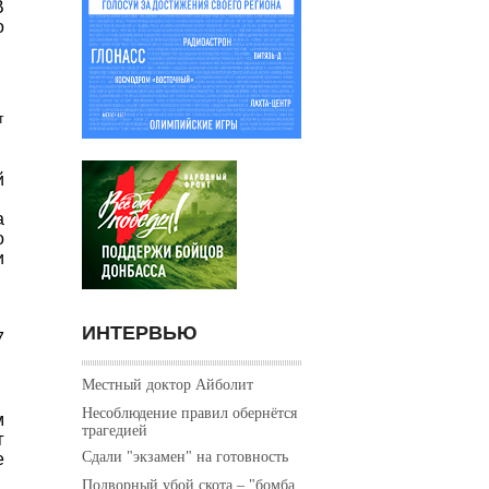
В
о
.
т
й
я
а
о
и
ИНТЕРВЬЮ
7
Местный доктор Айболит
Несоблюдение правил обернётся
м
трагедией
г
Сдали "экзамен" на готовность
е
Подворный убой скота – "бомба