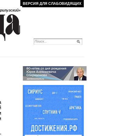
ВЕРСИЯ ДЛЯ СЛАБОВИДЯЩИХ
рилузский»
а
й
м
м
,