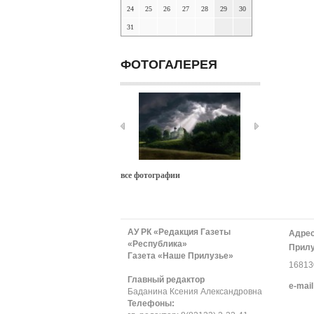
24
25
26
27
28
29
30
31
ФОТОГАЛЕРЕЯ
все фотографии
АУ РК «Редакция Газеты
Адрес
«Республика»
Прилу
Газета «Наше Прилузье»
168130
Главный редактор
е-mail
Баданина Ксения Александровна
Телефоны: