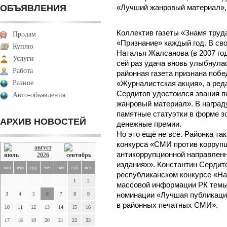
ОБЪЯВЛЕНИЯ
«Лучший жанровый материал», «
Коллектив газеты «Знамя труд
Продам
«Признание» каждый год. В св
Куплю
Наталья Жалсанова (в 2007 год
Услуги
сей раз удача вновь улыбнула
Работа
районная газета признана поб
Разное
«Журналистская акция», а ред
Сердитов удостоился звания 
Авто-объявления
жанровый материал». В наград
памятные статуэтки в форме з
АРХИВ НОВОСТЕЙ
денежные премии.
Но это ещё не всё. Районка та
конкурса «СМИ против коррупц
август
антикоррупционной направленн
2026
изданиях». Константин Сердито
пон
втр
срд
чет
пят
суб
вск
республиканском конкурсе «На
1
2
массовой информации РК темы
3
4
5
6
7
8
9
номинации «Лучшая публикаци
в районных печатных СМИ».
10
11
12
13
14
15
16
17
18
19
20
21
22
23