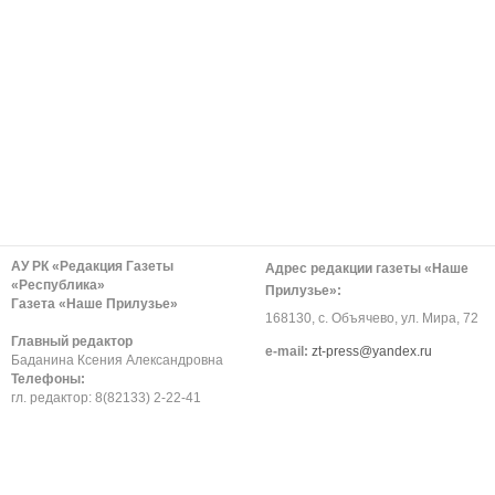
АУ РК «Редакция Газеты
Адрес редакции газеты «Наше
«Республика»
Прилузье»:
Газета «Наше Прилузье»
168130, с. Объячево, ул. Мира, 72
Главный редактор
е-mail:
zt-press@yandex.ru
Баданина Ксения Александровна
Телефоны:
гл. редактор: 8(82133) 2-22-41