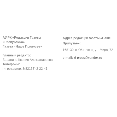
АУ РК «Редакция Газеты
Адрес редакции газеты «Наше
«Республика»
Прилузье»:
Газета «Наше Прилузье»
168130, с. Объячево, ул. Мира, 72
Главный редактор
е-mail:
zt-press@yandex.ru
Баданина Ксения Александровна
Телефоны:
гл. редактор: 8(82133) 2-22-41