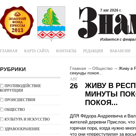
7 авг 2026 г.
Издается с феврал
ГЛАВНАЯ
КАРТА САЙТА
КОНТАКТЫ
РЕДАКЦИЯ
ВАКАНСИИ
РУБРИКИ
Главная
Общество
Живу в Р
секунды покоя...
АВГ
ЖИВУ В РЕСП
26
ПРОТИВОДЕЙСТВИЕ
КОРРУПЦИИ
МИНУТЫ ПОК
ПРОИСШЕСТВИЯ
ПОКОЯ...
ОБЩЕСТВО
ДЛЯ Фёдора Андреевича и Вал
КУЛЬТУРА И ИСКУССТВО
жителей деревни Прислон, что в
горячая пора, когда нужно мног
ЗДРАВООХРАНЕНИЕ
что они «переступили» за вось