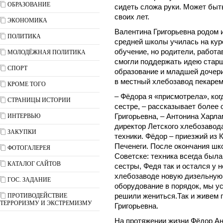
ОБРАЗОВАНИЕ
сидеть сложа руки. Может быт
своих лет.
ЭКОНОМИКА
Валентина Григорьевна родом 
ПОЛИТИКА
средней школы училась на кур
обучение, но родители, работа
МОЛОДЁЖНАЯ ПОЛИТИКА
смогли поддержать идею старш
СПОРТ
образование и младшей дочери
в местный хлебозавод пекарем.
КРОМЕ ТОГО
– Фёдора я «присмотрела», ког
СТРАНИЦЫ ИСТОРИИ
сестре, – рассказывает более 
ИНТЕРВЬЮ
Григорьевна, – Антонина Харл
директор Летского хлебозавод
ЗАКУПКИ
техники. Фёдор – приезжий из 
Печенеги. После окончания шк
ФОТОГАЛЕРЕЯ
Советске: техника всегда была
КАТАЛОГ САЙТОВ
сестры, Федя так и остался у 
хлебозаводе новую дизельную 
ГОС. ЗАДАНИЕ
оборудование в порядок, мы у
ПРОТИВОДЕЙСТВИЕ
решили жениться.Так и живем 
ТЕРРОРИЗМУ И ЭКСТРЕМИЗМУ
Григорьевна.
На протяжении жизни Фёдор Ан