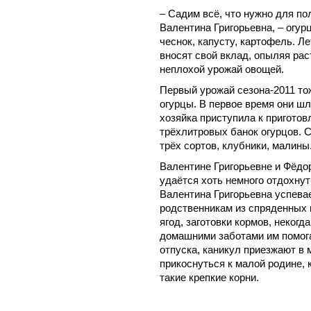
– Садим всё, что нужно для по
Валентина Григорьевна, – огурц
чеснок, капусту, картофель. Л
вносят свой вклад, опыляя ра
неплохой урожай овощей.
Первый урожай сезона-2011 то
огурцы. В первое время они шл
хозяйка приступила к приготов
трёхлитровых банок огурцов. 
трёх сортов, клубники, малины
Валентине Григорьевне и Фёдо
удаётся хоть немного отдохну
Валентина Григорьевна успевае
родственникам из спряденных н
ягод, заготовки кормов, некогда
домашними заботами им помога
отпуска, каникул приезжают в
прикоснуться к малой родине, 
такие крепкие корни.