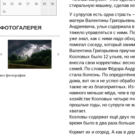
24
25
26
27
28
29
30
стиральную машину, сделав из
31
У супругов есть одна страсть 
матери Валентины Григорьевны
Андреевича, ульи содержала в 
ФОТОГАЛЕРЕЯ
тяжело управляться с ними. П
уже знал, как с ними надо обх
помогал соседу, который зани
Валентина Григорьевна приучил
Козловых было 12 ульев, но н
внесла свои коррективы: весно
семей. По словам Фёдора Андр
стала болезнь. По определённ
все фотографии
дома, вот он и не успел обра
также не из благоприятных. Из
намного меньше мёда, чем в п
хозяйстве Козловых четыре пче
прошлые годы, но супруги не жа
хватает.
Козловы содержат ещё двух пор
время было в два раза больше
Кормит их и огород. А как в де