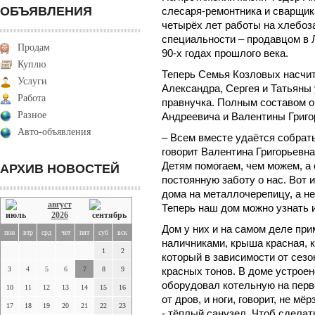
ОБЪЯВЛЕНИЯ
слесаря-ремонтника и сварщик
четырёх лет работы на хлебоз
специальности – продавцом в 
Продам
90-х годах прошлого века.
Куплю
Теперь Семья Козловых насчит
Услуги
Александра, Сергея и Татьяны 
Работа
правнучка. Полным составом о
Разное
Андреевича и Валентины Григор
Авто-объявления
– Всем вместе удаётся собратьс
говорит Валентина Григорьевна
Детям помогаем, чем можем, а 
АРХИВ НОВОСТЕЙ
постоянную заботу о нас. Вот
дома на металлочерепицу, а н
август
Теперь наш дом можно узнать 
2026
Дом у них и на самом деле пр
пон
втр
срд
чет
пят
суб
вск
наличниками, крыша красная, к
1
2
который в зависимости от сезо
3
4
5
6
7
8
9
красных тонов. В доме устроен
оборудовал котельную на перво
10
11
12
13
14
15
16
от дров, и ноги, говорит, не м
17
18
19
20
21
22
23
- тёплый санузел. Чтоб сделат