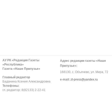
АУ РК «Редакция Газеты
Адрес редакции газеты «Наше
«Республика»
Прилузье»:
Газета «Наше Прилузье»
168130, с. Объячево, ул. Мира, 72
Главный редактор
е-mail:
zt-press@yandex.ru
Баданина Ксения Александровна
Телефоны:
гл. редактор: 8(82133) 2-22-41