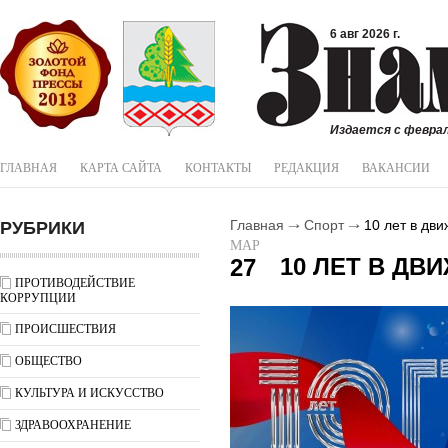
6 авг 2026 г.
Издается с феврал
ГЛАВНАЯ
КАРТА САЙТА
КОНТАКТЫ
РЕДАКЦИЯ
ВАКАНСИИ
РУБРИКИ
Главная
Спорт
10 лет в дви
МАР
10 ЛЕТ В ДВ
27
ПРОТИВОДЕЙСТВИЕ
КОРРУПЦИИ
ПРОИСШЕСТВИЯ
ОБЩЕСТВО
КУЛЬТУРА И ИСКУССТВО
ЗДРАВООХРАНЕНИЕ