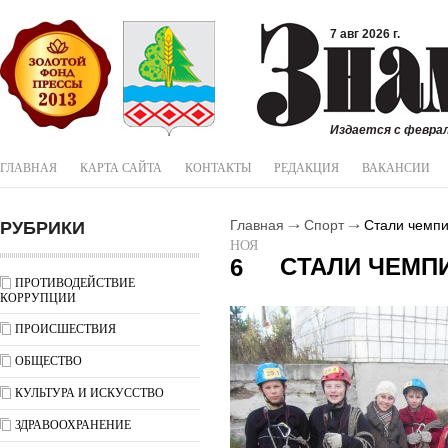
7 авг 2026 г.
Издается с феврал
ГЛАВНАЯ
КАРТА САЙТА
КОНТАКТЫ
РЕДАКЦИЯ
ВАКАНСИИ
РУБРИКИ
Главная
Спорт
Cтали чемп
НОЯ
CТАЛИ ЧЕМП
6
ПРОТИВОДЕЙСТВИЕ
КОРРУПЦИИ
ПРОИСШЕСТВИЯ
ОБЩЕСТВО
КУЛЬТУРА И ИСКУССТВО
ЗДРАВООХРАНЕНИЕ