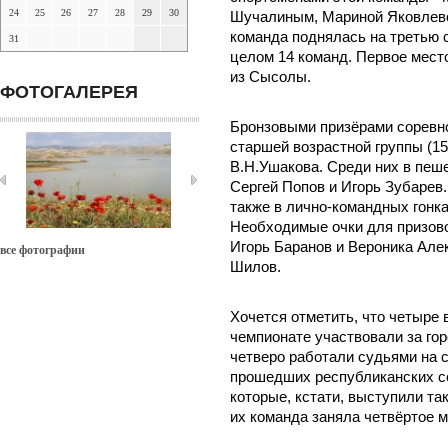
24
25
26
27
28
29
30
Шучалиным, Мариной Яковлево
команда поднялась на третью 
31
целом 14 команд. Первое мес
из Сысолы.
ФОТОГАЛЕРЕЯ
Бронзовыми призёрами соревно
старшей возрастной группы (15
В.Н.Ушакова. Среди них в пеш
Сергей Попов и Игорь Зубарев.
также в лично-командных гонка
Необходимые очки для призово
Игорь Баранов и Вероника Але
все фотографии
Шилов.
Хочется отметить, что четыре
чемпионате участвовали за го
четверо работали судьями на 
прошедших республиканских со
которые, кстати, выступили т
их команда заняла четвёртое м