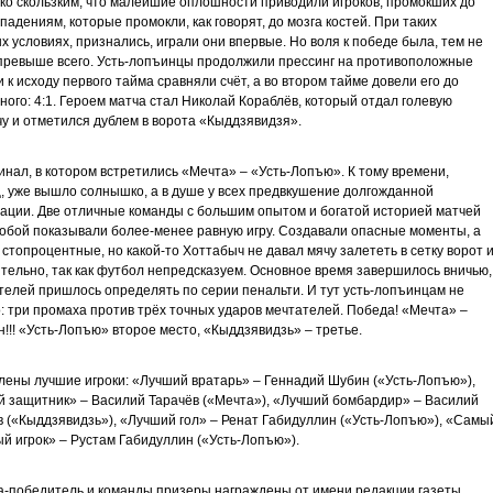
ко скользким, что малейшие оплошности приводили игроков, промокших до
к падениям, которые промокли, как говорят, до мозга костей. При таких
х условиях, признались, играли они впервые. Но воля к победе была, тем не
превыше всего. Усть-лопъинцы продолжили прессинг на противоположные
и к исходу первого тайма сравняли счёт, а во втором тайме довели его до
ного: 4:1. Героем матча стал Николай Кораблёв, который отдал голевую
у и отметился дублем в ворота «Кыддзявидзя».
инал, в котором встретились «Мечта» – «Усть-Лопъю». К тому времени,
, уже вышло солнышко, а в душе у всех предвкушение долгожданной
ации. Две отличные команды с большим опытом и богатой историей матчей
обой показывали более-менее равную игру. Создавали опасные моменты, а
 стопроцентные, но какой-то Хоттабыч не давал мячу залететь в сетку ворот 
тельно, так как футбол непредсказуем. Основное время завершилось вничью,
елей пришлось определять по серии пенальти. И тут усть-лопъинцам не
: три промаха против трёх точных ударов мечтателей. Победа! «Мечта» –
!!! «Усть-Лопъю» второе место, «Кыддзявидзь» – третье.
ены лучшие игроки: «Лучший вратарь» – Геннадий Шубин («Усть-Лопъю»),
 защитник» – Василий Тарачёв («Мечта»), «Лучший бомбардир» – Василий
 («Кыддзявидзь»), «Лучший гол» – Ренат Габидуллин («Усть-Лопъю»), «Самы
й игрок» – Рустам Габидуллин («Усть-Лопъю»).
-победитель и команды призеры награждены от имени редакции газеты