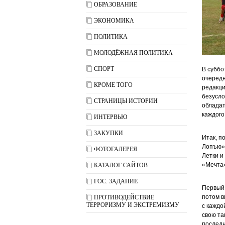
ОБРАЗОВАНИЕ
ЭКОНОМИКА
ПОЛИТИКА
МОЛОДЁЖНАЯ ПОЛИТИКА
СПОРТ
В суббо
очередн
КРОМЕ ТОГО
редакци
безусло
СТРАНИЦЫ ИСТОРИИ
обладат
каждого
ИНТЕРВЬЮ
ЗАКУПКИ
Итак, п
Лопъю»,
ФОТОГАЛЕРЕЯ
Летки и
«Мечта»
КАТАЛОГ САЙТОВ
ГОС. ЗАДАНИЕ
Первый 
потом в
ПРОТИВОДЕЙСТВИЕ
ТЕРРОРИЗМУ И ЭКСТРЕМИЗМУ
с каждо
свою та
последн