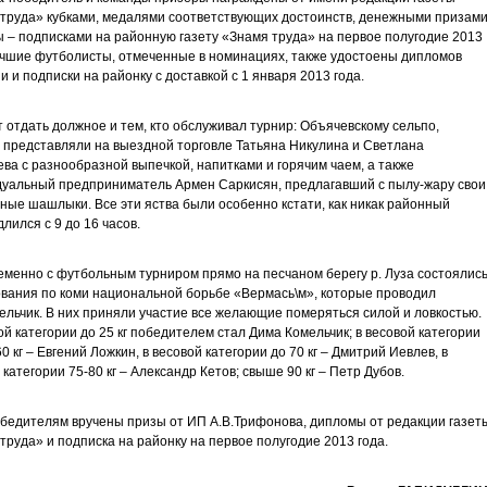
труда» кубками, медалями соответствующих достоинств, денежными призами
 – подписками на районную газету «Знамя труда» на первое полугодие 2013
учшие футболисты, отмеченные в номинациях, также удостоены дипломов
и и подписки на районку с доставкой с 1 января 2013 года.
 отдать должное и тем, кто обслуживал турнир: Объячевскому сельпо,
 представляли на выездной торговле Татьяна Никулина и Светлана
ва с разнообразной выпечкой, напитками и горячим чаем, а также
уальный предприниматель Армен Саркисян, предлагавший с пылу-жару свои
ые шашлыки. Все эти яства были особенно кстати, как никак районный
длился с 9 до 16 часов.
менно с футбольным турниром прямо на песчаном берегу р. Луза состоялис
вания по коми национальной борьбе «Вермась\м», которые проводил
ельчик. В них приняли участие все желающие померяться силой и ловкостью.
ой категории до 25 кг победителем стал Дима Комельчик; в весовой категории
0 кг – Евгений Ложкин, в весовой категории до 70 кг – Дмитрий Иевлев, в
 категории 75-80 кг – Александр Кетов; свыше 90 кг – Петр Дубов.
бедителям вручены призы от ИП А.В.Трифонова, дипломы от редакции газет
труда» и подписка на районку на первое полугодие 2013 года.