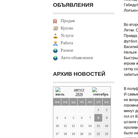
ОБЪЯВЛЕНИЯ
Габидул
Лопъю»
Продам
Во втор
Куплю
Летки. 
Услуги
Правда,
футбол.
Работа
Василий
Разное
Нельзя 
Авто-объявления
Быстрый
игроки 
сетку с
АРХИВ НОВОСТЕЙ
забитых
В полуф
август
2026
И самым
не вопр
пон
втр
срд
чет
пят
суб
вск
огромна
1
2
минут д
гол от 
3
4
5
6
7
8
9
штанге 
10
11
12
13
14
15
16
проливн
было не
17
18
19
20
21
22
23