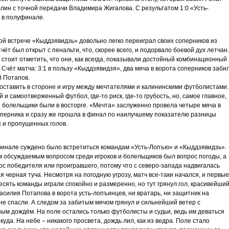
лин с точной передачи Владимира Жигалова. С результатом 1:0 «Усть-
 в полуфинале.
ой встрече «Кыддзявидзь» довольно легко переиграл своих соперников из
Счёт был открыт с пенальти, что, скорее всего, и подорвало боевой дух летчан.
 стоит отметить, что они, как всегда, показывали достойный комбинационный
 Счёт матча: 3:1 в пользу «Кыддзявидзя», два мяча в ворота соперников заби
 Потапов.
оставить в стороне и игру между мечтателями и калининскими футболистами.
 и самоотверженный футбол, где-то риск, где-то грубость, но, самое главное,
и болельщики были в восторге. «Мечта» заслуженно провела четыре мяча в
оперника и сразу же прошла в финал по наилучшему показателю разницы
 и пропущенных голов.
инале суждено было встретиться командам «Усть-Лопъю» и «Кыддзявидзь».
 обсуждаемым вопросом среди игроков и болельщиков был вопрос погоды, а
ос победителя или проигравшего, потому что с северо-запада надвигалась
я черная туча. Несмотря на погодную угрозу, матч все-таки начался, и первые
есять команды играли спокойно и размеренно, но тут грянул гол, красивейши
Василия Потапова в ворота усть-лопъинцев, ни вратарь, ни защитник на
не спасли. А следом за забитым мячом грянул и сильнейший ветер с
ым дождём. На поле остались только футболисты и судьи, ведь им деваться
куда. На небе – никакого просвета, дождь лил, как из ведра. Поле стало