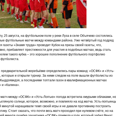
ту, 25 августа, на футбольном поле у реки Луза в селе Объячево состоялись
ые футбольные матчи между командами района. Уже четвёртый год подряд
я газеты «Знамя труда» проводит Кубок на призы своей газеты, что,
вно, прибавляет престижности для участия в подобных матчах, ведь стать
елем такого кубка – это хорошее пополнение футбольного портфолио
 футболиста.
о предварительной жеребьёвке определились пары команд: «ОСФК» и «Усть-
 которые и открыли турнир. За ними следом на поле вышли футболисты из
 Кыддзявидзя, а последними топтали газон в квалификационных матчах
 и «Калина».
матч между «ОСФК» и «Усть-Лопъю» погода встретила хмурыми облаками, н
ыглянуло солнце, которое, возможно, и повлияло на ход матча. Усть-лопъинц
й минутой наращивали темп своей игры и не давали противнику построить
ктику. Стоит сказать, что почти весь матч проходил при нулевом счёте, но на
ей минуте ошибка защитника «ОСФК» привела к голу, который забил Ренат