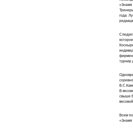
«Знамя 
Тренеры
года. Л
редакци
Следует
которое
Косныре
индивид
фирменн
турнир 
Одновре
соревно
В.С.Кам
В весов
свыше 6
весовой
Всем по
«Знамя 