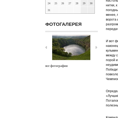
настоль
24
25
26
27
28
29
30
нитки, 
погодны
31
менее, 
ворота 
ФОТОГАЛЕРЕЯ
разгром
передач
И вот ф
наконец
кульмин
между с
порой и
неудиви
все фотографии
Победит
повезло
Чемпион
Определ
«Лучший
Потапов
полезны
Команда