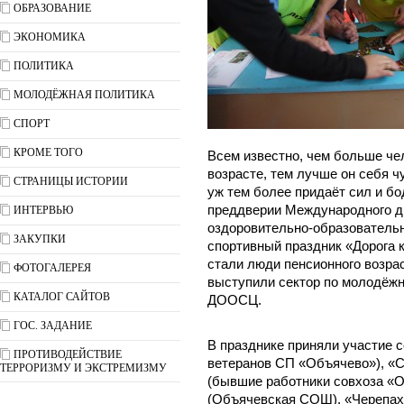
ОБРАЗОВАНИЕ
ЭКОНОМИКА
ПОЛИТИКА
МОЛОДЁЖНАЯ ПОЛИТИКА
СПОРТ
КРОМЕ ТОГО
Всем известно, чем больше че
возрасте, тем лучше он себя ч
СТРАНИЦЫ ИСТОРИИ
уж тем более придаёт сил и бо
преддверии Международного д
ИНТЕРВЬЮ
оздоровительно-образователь
ЗАКУПКИ
спортивный праздник «Дорога к
стали люди пенсионного возра
ФОТОГАЛЕРЕЯ
выступили сектор по молодёжн
КАТАЛОГ САЙТОВ
ДООСЦ.
ГОС. ЗАДАНИЕ
В празднике приняли участие с
ПРОТИВОДЕЙСТВИЕ
ветеранов СП «Объячево»), «С
ТЕРРОРИЗМУ И ЭКСТРЕМИЗМУ
(бывшие работники совхоза «Об
(Объячевская СОШ), «Черепахи