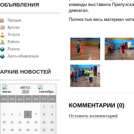
ОБЪЯВЛЕНИЯ
команды выставила Прилузска
девчата».
Полностью весь материал читайт
Продам
Куплю
Услуги
Работа
Разное
Авто-объявления
АРХИВ НОВОСТЕЙ
август
2026
пон
втр
срд
чет
пят
суб
вск
КОММЕНТАРИИ (0)
1
2
3
4
5
6
7
8
9
Оставить комментарий
10
11
12
13
14
15
16
17
18
19
20
21
22
23