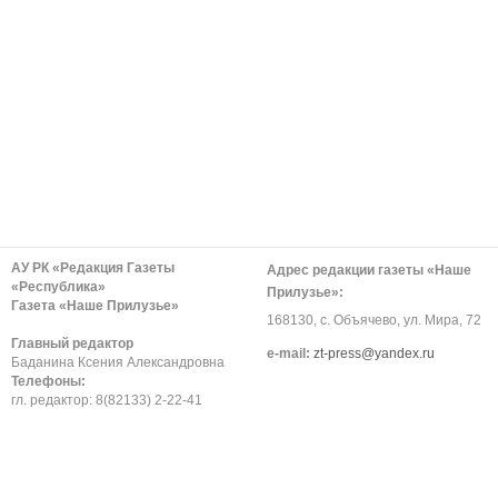
АУ РК «Редакция Газеты
Адрес редакции газеты «Наше
«Республика»
Прилузье»:
Газета «Наше Прилузье»
168130, с. Объячево, ул. Мира, 72
Главный редактор
е-mail:
zt-press@yandex.ru
Баданина Ксения Александровна
Телефоны:
гл. редактор: 8(82133) 2-22-41