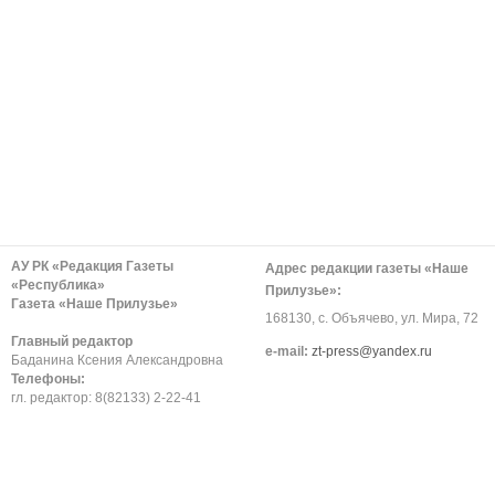
АУ РК «Редакция Газеты
Адрес редакции газеты «Наше
«Республика»
Прилузье»:
Газета «Наше Прилузье»
168130, с. Объячево, ул. Мира, 72
Главный редактор
е-mail:
zt-press@yandex.ru
Баданина Ксения Александровна
Телефоны:
гл. редактор: 8(82133) 2-22-41