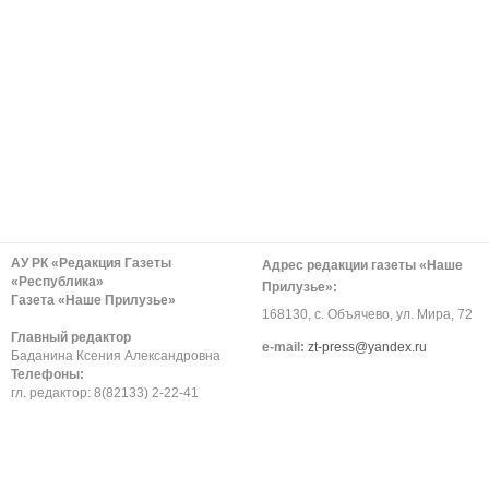
АУ РК «Редакция Газеты
Адрес редакции газеты «Наше
«Республика»
Прилузье»:
Газета «Наше Прилузье»
168130, с. Объячево, ул. Мира, 72
Главный редактор
е-mail:
zt-press@yandex.ru
Баданина Ксения Александровна
Телефоны:
гл. редактор: 8(82133) 2-22-41