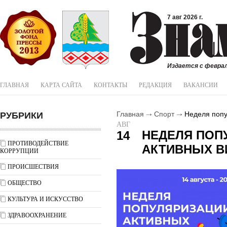
7 авг 2026 г.
Издается с феврал
ГЛАВНАЯ
КАРТА САЙТА
КОНТАКТЫ
РЕДАКЦИЯ
ВАКАНСИИ
РУБРИКИ
Главная
Спорт
Неделя попу
АВГ
НЕДЕЛЯ ПОП
14
ПРОТИВОДЕЙСТВИЕ
АКТИВНЫХ В
КОРРУПЦИИ
ПРОИСШЕСТВИЯ
ОБЩЕСТВО
КУЛЬТУРА И ИСКУССТВО
ЗДРАВООХРАНЕНИЕ