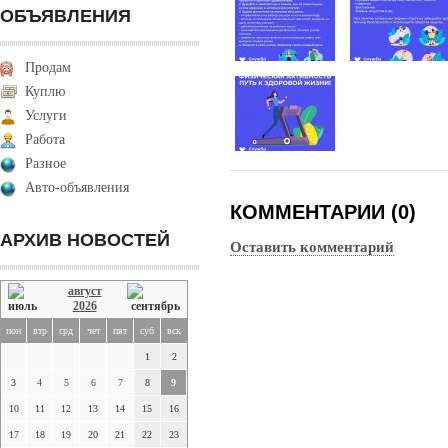
ОБЪЯВЛЕНИЯ
Продам
Куплю
Услуги
Работа
Разное
Авто-объявления
КОММЕНТАРИИ (0)
АРХИВ НОВОСТЕЙ
Оставить комментарий
август
2026
пон
втр
срд
чет
пят
суб
вск
1
2
3
4
5
6
7
8
9
10
11
12
13
14
15
16
17
18
19
20
21
22
23