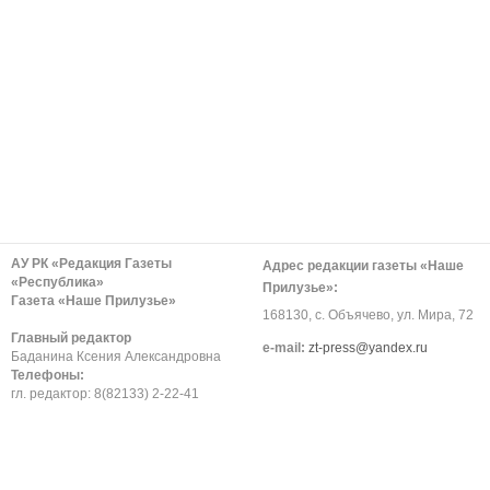
АУ РК «Редакция Газеты
Адрес редакции газеты «Наше
«Республика»
Прилузье»:
Газета «Наше Прилузье»
168130, с. Объячево, ул. Мира, 72
Главный редактор
е-mail:
zt-press@yandex.ru
Баданина Ксения Александровна
Телефоны:
гл. редактор: 8(82133) 2-22-41