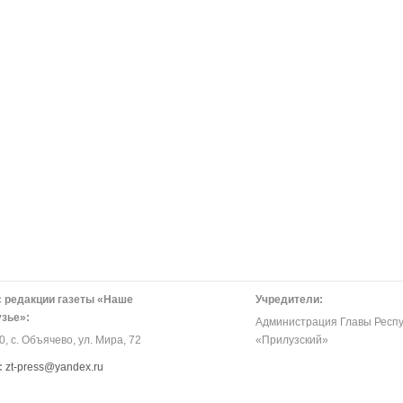
 редакции газеты «Наше
Учредители:
зье»:
Администрация Главы Респу
, с. Объячево, ул. Мира, 72
«Прилузский»
:
zt-press@yandex.ru