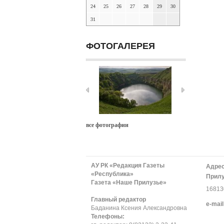
24
25
26
27
28
29
30
31
ФОТОГАЛЕРЕЯ
все фотографии
АУ РК «Редакция Газеты
Адрес
«Республика»
Прилу
Газета «Наше Прилузье»
168130
Главный редактор
е-mail
Баданина Ксения Александровна
Телефоны: