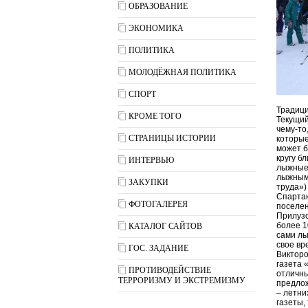
ОБРАЗОВАНИЕ
ЭКОНОМИКА
ПОЛИТИКА
МОЛОДЁЖНАЯ ПОЛИТИКА
СПОРТ
Традици
КРОМЕ ТОГО
Текущий
чему-то
СТРАНИЦЫ ИСТОРИИ
которые
может б
кругу б
ИНТЕРВЬЮ
лыжные 
лыжным 
ЗАКУПКИ
труда»)
Спартак
ФОТОГАЛЕРЕЯ
поселен
Прилузс
более 1
КАТАЛОГ САЙТОВ
сами лы
свое вр
ГОС. ЗАДАНИЕ
Викторо
газета 
ПРОТИВОДЕЙСТВИЕ
отличны
ТЕРРОРИЗМУ И ЭКСТРЕМИЗМУ
предлож
– летни
газеты,