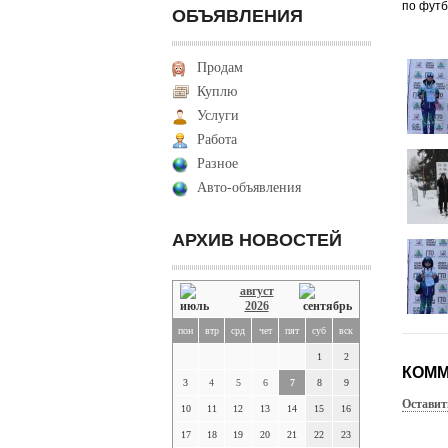
по футб
ОБЪЯВЛЕНИЯ
Продам
Куплю
Услуги
Работа
Разное
Авто-объявления
АРХИВ НОВОСТЕЙ
август
2026
пон
втр
срд
чет
пят
суб
вск
1
2
КОММ
3
4
5
6
7
8
9
Оставит
10
11
12
13
14
15
16
17
18
19
20
21
22
23