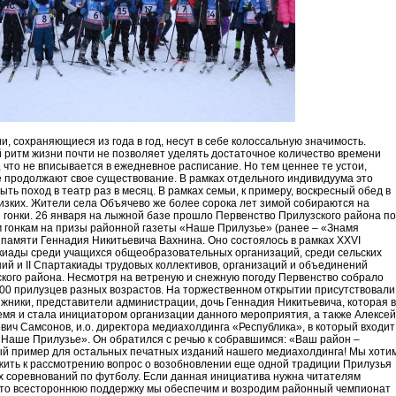
и, сохраняющиеся из года в год, несут в себе колоссальную значимость.
 ритм жизни почти не позволяет уделять достаточное количество времени
, что не вписывается в ежедневное расписание. Но тем ценнее те устои,
 продолжают свое существование. В рамках отдельного индивидуума это
ыть поход в театр раз в месяц. В рамках семьи, к примеру, воскресный обед в
лизких. Жители села Объячево же более сорока лет зимой собираются на
гонки. 26 января на лыжной базе прошло Первенство Прилузского района по
гонкам на призы районной газеты «Наше Прилузье» (ранее – «Знамя
 памяти Геннадия Никитьевича Вахнина. Оно состоялось в рамках XXVI
иады среди учащихся общеобразовательных организаций, среди сельских
ий и II Спартакиады трудовых коллективов, организаций и объединений
кого района. Несмотря на ветреную и снежную погоду Первенство собрало
00 прилузцев разных возрастов. На торжественном открытии присутствовали
жники, представители администрации, дочь Геннадия Никитьевича, которая в
емя и стала инициатором организации данного мероприятия, а также Алексей
вич Самсонов, и.о. директора медиахолдинга «Республика», в который входит
«Наше Прилузье». Он обратился с речью к собравшимся: «Ваш район –
й пример для остальных печатных изданий нашего медиахолдинга! Мы хоти
ить к рассмотрению вопрос о возобновлении еще одной традиции Прилузья
х соревнований по футболу. Если данная инициатива нужна читателям
 то всестороннюю поддержку мы обеспечим и возродим районный чемпионат