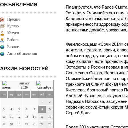
ОБЪЯВЛЕНИЯ
Планируется, что Раисе Смета
Эстафету Олимпийского огня в
Кандидаты в факелоносцы отби
Продам
приверженности здоровому об
Куплю
ценностям: дружбе, уважению,
Услуги
Работа
Факелоносцами «Сочи 2014» с
Разное
деятели, педагоги, врачи, спа
Авто-объявления
войны и труда, учащиеся, пенс
кому выпала честь пронести ф
Эстафеты в России первая в ми
АРХИВ НОВОСТЕЙ
Советского Союза, Валентина 
Олимпийский чемпион по спорт
август
трехкратная Олимпийская чем
2026
Киселева, бронзовый призер П
пон
втр
срд
чет
пят
суб
вск
Алексей Чувашев, заслуженный
Надежда Набокова, заслуженны
1
2
сердечно-сосудистый хирург М
3
4
5
6
7
8
9
Сергей Доля.
10
11
12
13
14
15
16
17
18
19
20
21
22
23
Более 300 участников Эстафет