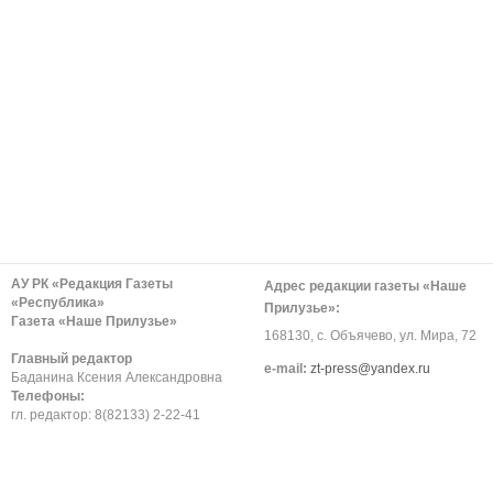
АУ РК «Редакция Газеты
Адрес редакции газеты «Наше
«Республика»
Прилузье»:
Газета «Наше Прилузье»
168130, с. Объячево, ул. Мира, 72
Главный редактор
е-mail:
zt-press@yandex.ru
Баданина Ксения Александровна
Телефоны:
гл. редактор: 8(82133) 2-22-41