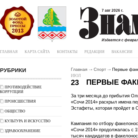
7 авг 2026 г.
Издается с феврал
ГЛАВНАЯ
КАРТА САЙТА
КОНТАКТЫ
РЕДАКЦИЯ
ВАКАНСИИ
РУБРИКИ
Главная
Спорт
Первые фак
ИЮЛ
ПЕРВЫЕ ФА
23
ПРОТИВОДЕЙСТВИЕ
КОРРУПЦИИ
За три месяца до прибытия Ол
ПРОИСШЕСТВИЯ
«Сочи 2014» раскрыл имена п
Эстафеты, которая пройдет в 
ОБЩЕСТВО
КУЛЬТУРА И ИСКУССТВО
Кампания по отбору факелоно
«Сочи 2014» продолжалась с 15
ЗДРАВООХРАНЕНИЕ
тысяч кандидатов в факелонос