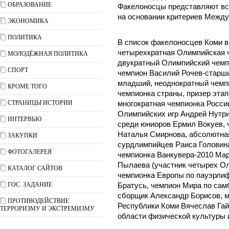
ОБРАЗОВАНИЕ
Факелоносцы представляют все
на основании критериев Между
ЭКОНОМИКА
ПОЛИТИКА
В список факелоносцев Коми 
четырехкратная Олимпийская 
МОЛОДЁЖНАЯ ПОЛИТИКА
двукратный Олимпийский чемп
СПОРТ
чемпион Василий Рочев-старши
младший, неоднократный чемпи
КРОМЕ ТОГО
чемпионка страны, призер эта
СТРАНИЦЫ ИСТОРИИ
многократная чемпионка Росси
Олимпийских игр Андрей Нутри
ИНТЕРВЬЮ
среди юниоров Ермил Вокуев,
Наталья Смирнова, абсолютна
ЗАКУПКИ
сурдлимпийцев Раиса Головин
ФОТОГАЛЕРЕЯ
чемпионка Ванкувера-2010 Ма
Пылаева (участник четырех Ол
КАТАЛОГ САЙТОВ
чемпионка Европы по пауэрлиф
ГОС. ЗАДАНИЕ
Братусь, чемпион Мира по сам
сборщик Александр Борисов, м
ПРОТИВОДЕЙСТВИЕ
Республики Коми Вячеслав Гай
ТЕРРОРИЗМУ И ЭКСТРЕМИЗМУ
области физической культуры и