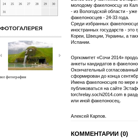
24
25
26
27
28
29
30
молодому факелоносцу из Калм
- из Вологодской области - уж
31
факелоносцев - 24-33 года.
Среди избранных факелоносцев
ФОТОГАЛЕРЕЯ
иностранных государств - это 
Кореи, Швеции, Украины, а та
Испании.
Оргкомитет «Сочи 2014» продо
анкеты кандидатов в факелоно
Окончательный согласованный 
сформирован до конца сентябр
все фотографии
Имена факелоносцев по мере 
публиковаться на сайте Эстаф
torchrelay.sochi2014.com в разд
или иной факелоносец.
Алексей Карпов.
КОММЕНТАРИИ (0)