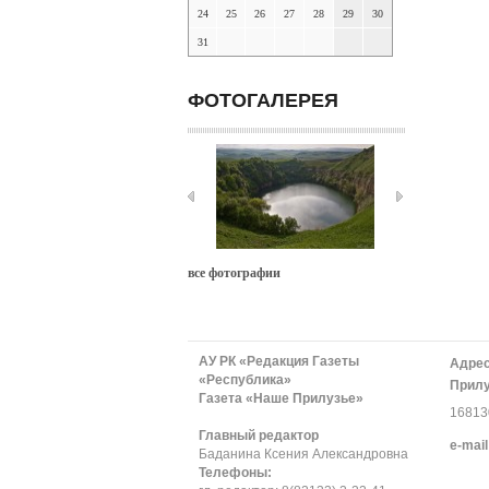
24
25
26
27
28
29
30
31
ФОТОГАЛЕРЕЯ
все фотографии
АУ РК «Редакция Газеты
Адрес
«Республика»
Прилу
Газета «Наше Прилузье»
168130
Главный редактор
е-mail
Баданина Ксения Александровна
Телефоны: