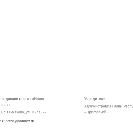
 редакции газеты «Наше
Учредители:
зье»:
Администрация Главы Респу
, с. Объячево, ул. Мира, 72
«Прилузский»
:
zt-press@yandex.ru