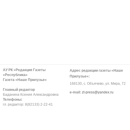
АУ РК «Редакция Газеты
Адрес редакции газеты «Наше
«Республика»
Прилузье»:
Газета «Наше Прилузье»
168130, с. Объячево, ул. Мира, 72
Главный редактор
е-mail:
zt-press@yandex.ru
Баданина Ксения Александровна
Телефоны:
гл. редактор: 8(82133) 2-22-41