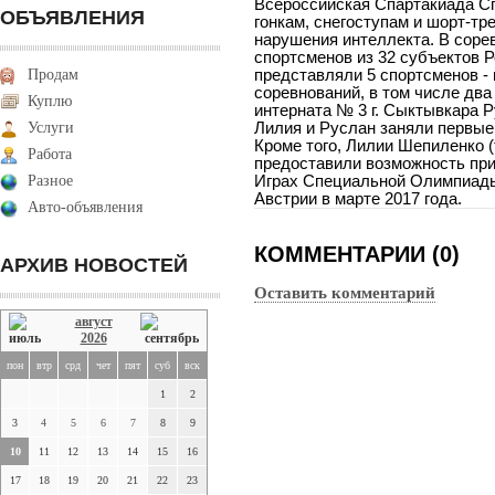
Всероссийская Спартакиада 
ОБЪЯВЛЕНИЯ
гонкам, снегоступам и шорт-т
нарушения интеллекта. В соре
спортсменов из 32 субъектов 
Продам
представляли 5 спортсменов -
соревнований, в том числе дв
Куплю
интерната № 3 г. Сыктывкара 
Услуги
Лилия и Руслан заняли первые 
Кроме того, Лилии Шепиленко (
Работа
предоставили возможность при
Разное
Играх Специальной Олимпиады,
Австрии в марте 2017 года.
Авто-объявления
КОММЕНТАРИИ (0)
АРХИВ НОВОСТЕЙ
Оставить комментарий
август
2026
пон
втр
срд
чет
пят
суб
вск
1
2
3
4
5
6
7
8
9
10
11
12
13
14
15
16
17
18
19
20
21
22
23