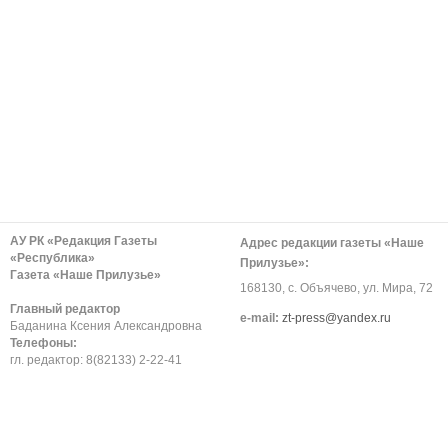
АУ РК «Редакция Газеты
Адрес редакции газеты «Наше
«Республика»
Прилузье»:
Газета «Наше Прилузье»
168130, с. Объячево, ул. Мира, 72
Главный редактор
е-mail:
zt-press@yandex.ru
Баданина Ксения Александровна
Телефоны:
гл. редактор: 8(82133) 2-22-41