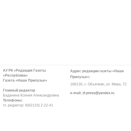
АУ РК «Редакция Газеты
Адрес редакции газеты «Наше
«Республика»
Прилузье»:
Газета «Наше Прилузье»
168130, с. Объячево, ул. Мира, 72
Главный редактор
е-mail:
zt-press@yandex.ru
Баданина Ксения Александровна
Телефоны:
гл. редактор: 8(82133) 2-22-41