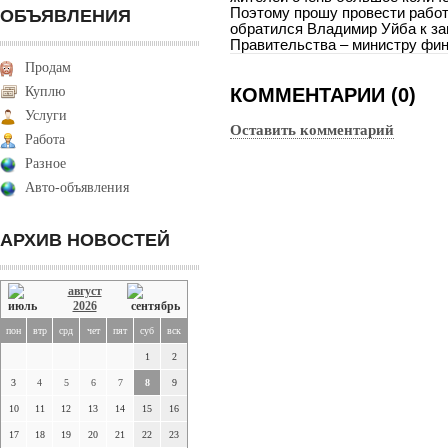
Поэтому прошу провести работ
ОБЪЯВЛЕНИЯ
обратился Владимир Уйба к з
Правительства – министру фин
Продам
Куплю
КОММЕНТАРИИ (0)
Услуги
Оставить комментарий
Работа
Разное
Авто-объявления
АРХИВ НОВОСТЕЙ
август
2026
пон
втр
срд
чет
пят
суб
вск
1
2
3
4
5
6
7
8
9
10
11
12
13
14
15
16
17
18
19
20
21
22
23