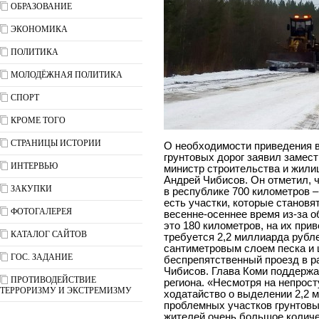
ОБРАЗОВАНИЕ
ЭКОНОМИКА
ПОЛИТИКА
МОЛОДЁЖНАЯ ПОЛИТИКА
СПОРТ
КРОМЕ ТОГО
СТРАНИЦЫ ИСТОРИИ
О необходимости приведения 
грунтовых дорог заявил замес
ИНТЕРВЬЮ
министр строительства и жили
Андрей Чибисов. Он отметил, ч
ЗАКУПКИ
в республике 700 километров –
есть участки, которые становя
ФОТОГАЛЕРЕЯ
весенне-осеннее время из-за 
это 180 километров, на их пр
КАТАЛОГ САЙТОВ
требуется 2,2 миллиарда рубле
сантиметровым слоем песка и 
ГОС. ЗАДАНИЕ
беспрепятственный проезд в р
Чибисов. Глава Коми поддержа
ПРОТИВОДЕЙСТВИЕ
региона. «Несмотря на непрос
ТЕРРОРИЗМУ И ЭКСТРЕМИЗМУ
ходатайство о выделении 2,2 
проблемных участков грунтовы
жителей очень большое количе