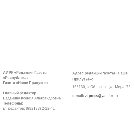
АУ РК «Редакция Газеты
Адрес редакции газеты «Наше
«Республика»
Прилузье»:
Газета «Наше Прилузье»
168130, с. Объячево, ул. Мира, 72
Главный редактор
е-mail:
zt-press@yandex.ru
Баданина Ксения Александровна
Телефоны:
гл. редактор: 8(82133) 2-22-41