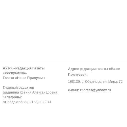
АУ РК «Редакция Газеты
Адрес редакции газеты «Наше
«Республика»
Прилузье»:
Газета «Наше Прилузье»
168130, с. Объячево, ул. Мира, 72
Главный редактор
е-mail:
zt-press@yandex.ru
Баданина Ксения Александровна
Телефоны:
гл. редактор: 8(82133) 2-22-41