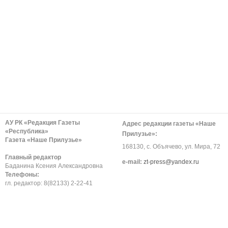
АУ РК «Редакция Газеты
Адрес редакции газеты «Наше
«Республика»
Прилузье»:
Газета «Наше Прилузье»
168130, с. Объячево, ул. Мира, 72
Главный редактор
е-mail:
zt-press@yandex.ru
Баданина Ксения Александровна
Телефоны:
гл. редактор: 8(82133) 2-22-41