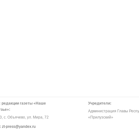
 редакции газеты «Наше
Учредители:
зье»:
Администрация Главы Респу
, с. Объячево, ул. Мира, 72
«Прилузский»
:
zt-press@yandex.ru