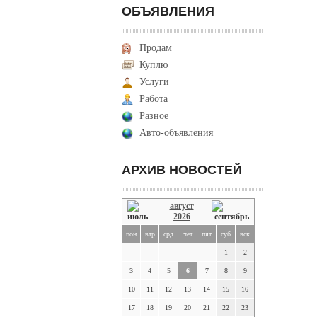
ОБЪЯВЛЕНИЯ
Продам
Куплю
Услуги
Работа
Разное
Авто-объявления
АРХИВ НОВОСТЕЙ
август
2026
пон
втр
срд
чет
пят
суб
вск
1
2
3
4
5
6
7
8
9
10
11
12
13
14
15
16
17
18
19
20
21
22
23