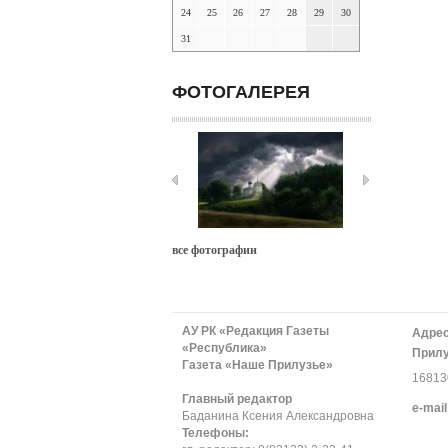
24
25
26
27
28
29
30
31
ФОТОГАЛЕРЕЯ
все фотографии
АУ РК «Редакция Газеты
Адрес
«Республика»
Прилу
Газета «Наше Прилузье»
168130
Главный редактор
е-mail
Баданина Ксения Александровна
Телефоны: