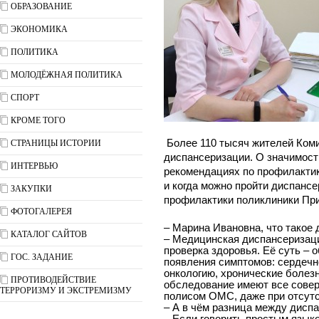
ОБРАЗОВАНИЕ
ЭКОНОМИКА
ПОЛИТИКА
МОЛОДЁЖНАЯ ПОЛИТИКА
СПОРТ
КРОМЕ ТОГО
Более 110 тысяч жителей Коми
СТРАНИЦЫ ИСТОРИИ
диспансеризации. О значимости
ИНТЕРВЬЮ
рекомендациях по профилактик
и когда можно пройти диспанс
ЗАКУПКИ
профилактики поликлиники Пр
ФОТОГАЛЕРЕЯ
– Марина Ивановна, что такое 
КАТАЛОГ САЙТОВ
– Медицинская диспансеризаци
проверка здоровья. Её суть –
ГОС. ЗАДАНИЕ
появления симптомов: сердечн
онкологию, хронические болезн
ПРОТИВОДЕЙСТВИЕ
обследование имеют все сове
ТЕРРОРИЗМУ И ЭКСТРЕМИЗМУ
полисом ОМС, даже при отсутс
– А в чём разница между дисп