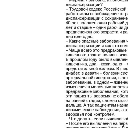
– Марина Ивановна, а положе
диспансеризации?
– Трудовой кодекс Российской 
работникам освобождение от 
диспансеризации с сохранением
40 лет положен один рабочий д
лет и старше – один рабочий 
предпенсионного возраста и р
дня ежегодно.
– Какие опасные заболевания 
диспансеризации и как это пом
– Чаще всего это предраковые
кишечного тракта: полипы, яз
В прошлом году было выявлено
кишечника, два – кожи, одно –
предстательной железы. В ше
диабет, в девяти – болезни си
артериальной гипертонии, в ч
заболевание, в одном – язвен
изменения в молочных железах
предраковые заболевания, кото
эти пациенты вовремя не обсл
на ранней стадии, сложно сказ
дальше. А так пациентам назн
динамическое наблюдение, а эт
здоровья под контролем.
– Что делать, если выявили з
– После его выявления на пер