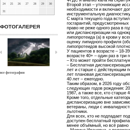
ФГДС и анализ кала на скрытую
24
25
26
27
28
29
30
Второй этап – уточняющие исс
необходимости и включают до
31
инструментальную диагностику
С марта текущего года вступил 
госгарантий, предусмотренных 
ФОТОГАЛЕРЕЯ
право не реже одного раза в г
или диспансеризации на однок
липопротеида (а) в крови у все
оценку липидного профиля (об
липопротеидов высокой плотнос
У пациентов в возрасте – 18-39
возрасте 40+ – один раз в три г
– ­Кто может пройти бесплатну
­– Бесплатная диспансеризация
лет и старше с действующим п
все фотографии
лет плановая диспансеризация 
40 лет – ежегодно.
Таким образом, в 2026 году об
следующих годов рождения: 2008
1987, а также все, кто старше 4
Кроме того, отдельные категор
диспансеризацию вне зависимос
ветераны, люди с инвалидност
льготники.
Для всех, кто не подпадает по
доступен бесплатный профилак
менее объёмный, но всё равно