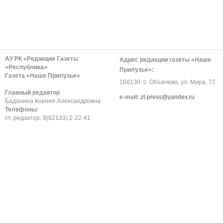
АУ РК «Редакция Газеты
Адрес редакции газеты «Наше
«Республика»
Прилузье»:
Газета «Наше Прилузье»
168130, с. Объячево, ул. Мира, 72
Главный редактор
е-mail:
zt-press@yandex.ru
Баданина Ксения Александровна
Телефоны:
гл. редактор: 8(82133) 2-22-41