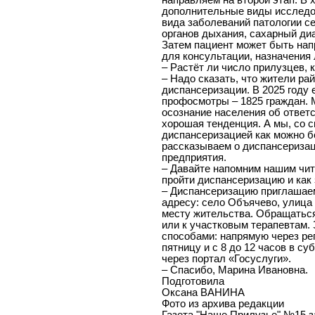
направляем на второй этап. В 
дополнительные виды исследо
вида заболеваний патологии с
органов дыхания, сахарный диа
Затем пациент может быть нап
для консультации, назначения 
– Растёт ли число прилузцев,
– Надо сказать, что жители ра
диспансеризации. В 2025 году 
профосмотры – 1825 граждан. 
осознание населения об ответс
хорошая тенденция. А мы, со с
диспансеризацией как можно б
рассказываем о диспансеризац
предприятия.
– Давайте напомним нашим чита
пройти диспансеризацию и как 
– Диспансеризацию приглашаем
адресу: село Объячево, улица
месту жительства. Обращатьс
или к участковым терапевтам.
способами: напрямую через рег
пятницу и с 8 до 12 часов в су
через портал «Госуслуги».
– Спасибо, Марина Ивановна.
Подготовила
Оксана ВАНИНА
Фото из архива редакции