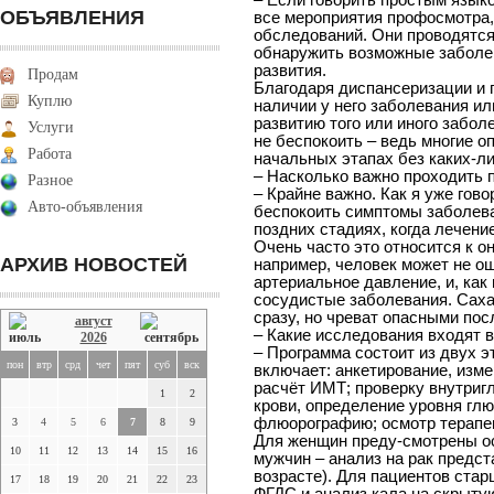
– Если говорить простым язык
ОБЪЯВЛЕНИЯ
все мероприятия профосмотра
обследований. Они проводятся
обнаружить возможные заболев
развития.
Продам
Благодаря диспансеризации и 
Куплю
наличии у него заболевания или
развитию того или иного забол
Услуги
не беспокоить – ведь многие о
Работа
начальных этапах без каких-л
– Насколько важно проходить
Разное
– Крайне важно. Как я уже гово
Авто-объявления
беспокоить симптомы заболева
поздних стадиях, когда лечен
Очень часто это относится к о
АРХИВ НОВОСТЕЙ
например, человек может не ощ
артериальное давление, и, как 
сосудистые заболевания. Саха
сразу, но чреват опасными по
август
– Какие исследования входят 
2026
– Программа состоит из двух э
пон
втр
срд
чет
пят
суб
вск
включает: анкетирование, изме
расчёт ИМТ; проверку внутригл
1
2
крови, определение уровня глю
флюорографию; осмотр терапев
3
4
5
6
7
8
9
Для женщин преду-смотрены ос
10
11
12
13
14
15
16
мужчин – анализ на рак предс
возрасте). Для пациентов ста
17
18
19
20
21
22
23