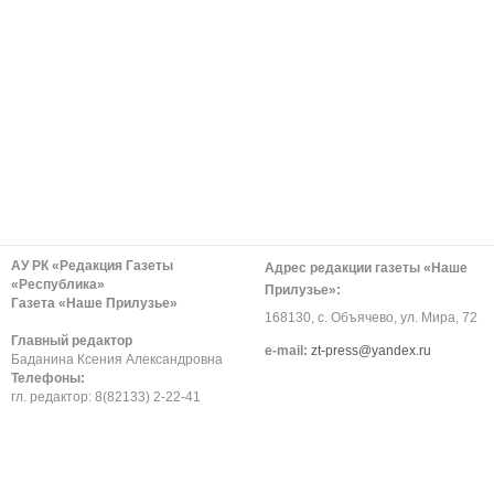
АУ РК «Редакция Газеты
Адрес редакции газеты «Наше
«Республика»
Прилузье»:
Газета «Наше Прилузье»
168130, с. Объячево, ул. Мира, 72
Главный редактор
е-mail:
zt-press@yandex.ru
Баданина Ксения Александровна
Телефоны:
гл. редактор: 8(82133) 2-22-41